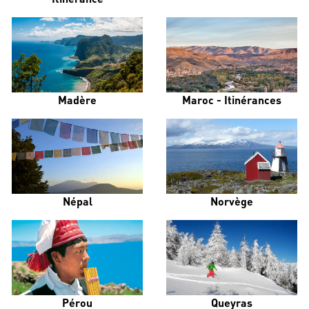
Madère
Maroc - Itinérances
Népal
Norvège
Pérou
Queyras