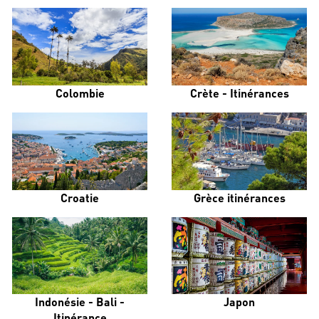
Colombie
Crète - Itinérances
Croatie
Grèce itinérances
Indonésie - Bali -
Japon
Itinérance