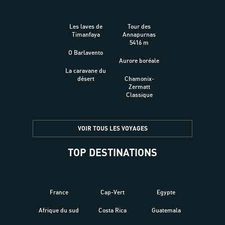
Les laves de
Tour des
Timanfaya
Annapurnas
5416 m
O Barlavento
Aurore boréale
La caravane du
désert
Chamonix-
Zermatt
Classique
VOIR TOUS LES VOYAGES
TOP DESTINATIONS
France
Cap-Vert
Egypte
Afrique du sud
Costa Rica
Guatemala