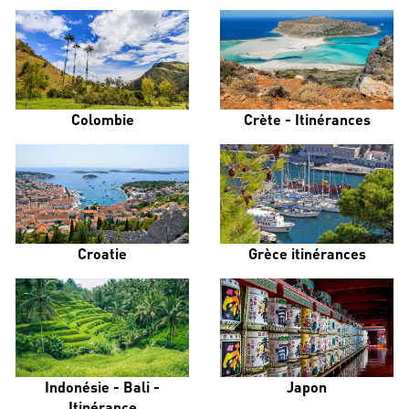
Colombie
Crète - Itinérances
Croatie
Grèce itinérances
Indonésie - Bali -
Japon
Itinérance