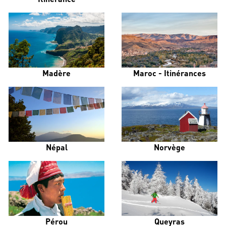
Madère
Maroc - Itinérances
Népal
Norvège
Pérou
Queyras