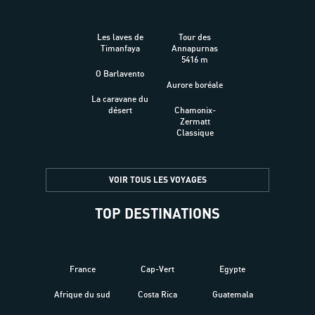
Les laves de
Tour des
Timanfaya
Annapurnas
5416 m
O Barlavento
Aurore boréale
La caravane du
désert
Chamonix-
Zermatt
Classique
VOIR TOUS LES VOYAGES
TOP DESTINATIONS
France
Cap-Vert
Egypte
Afrique du sud
Costa Rica
Guatemala