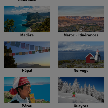
Madère
Maroc - Itinérances
Népal
Norvège
Pérou
Queyras