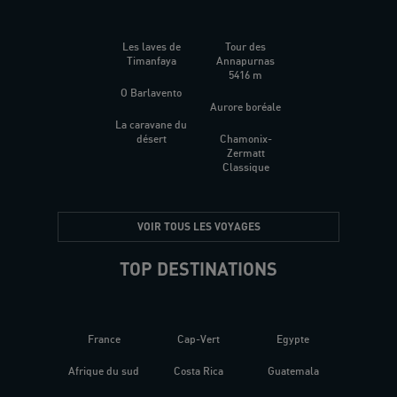
Les laves de
Tour des
Timanfaya
Annapurnas
5416 m
O Barlavento
Aurore boréale
La caravane du
désert
Chamonix-
Zermatt
Classique
VOIR TOUS LES VOYAGES
TOP DESTINATIONS
France
Cap-Vert
Egypte
Afrique du sud
Costa Rica
Guatemala