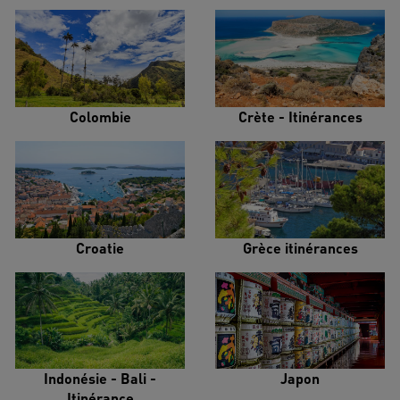
Colombie
Crète - Itinérances
Croatie
Grèce itinérances
Indonésie - Bali -
Japon
Itinérance