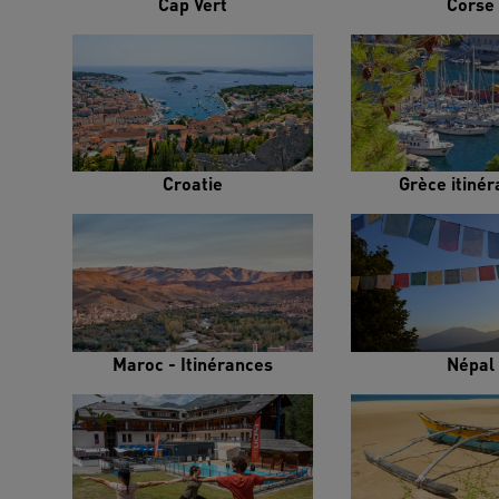
Cap Vert
Corse
Croatie
Grèce itiné
Maroc - Itinérances
Népal