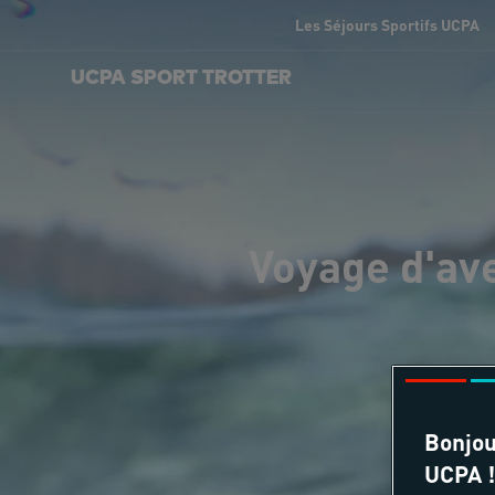
Les Séjours Sportifs UCPA
UCPA SPORT TROTTER
Voyage d'ave
Bonjou
UCPA !