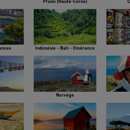
Pruno (Haute-Corse)
C
rances
Indonésie - Bali - Itinérance
Norvège