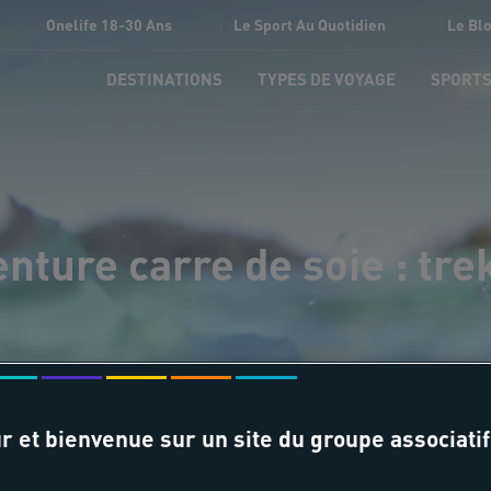
Onelife 18-30 Ans
Le Sport Au Quotidien
Le Bl
DESTINATIONS
TYPES DE VOYAGE
SPORT
nture carre de soie : tr
r et bienvenue sur un site du groupe associatif