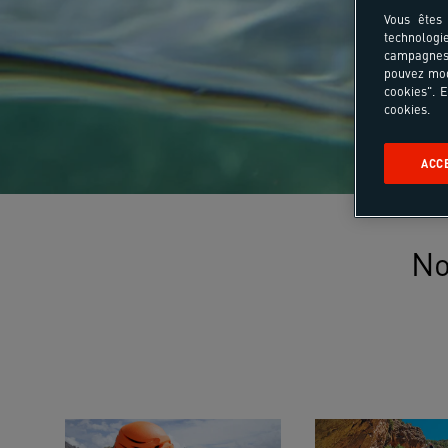
Vous êtes 
technologi
campagnes 
pouvez mod
cookies". E
cookies.
ACC
No