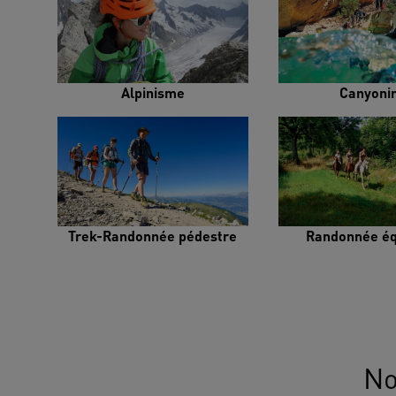
Alpinisme
Canyoni
Trek-Randonnée pédestre
Randonnée éq
No