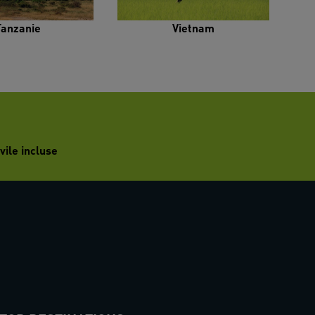
Tanzanie
Vietnam
vile incluse