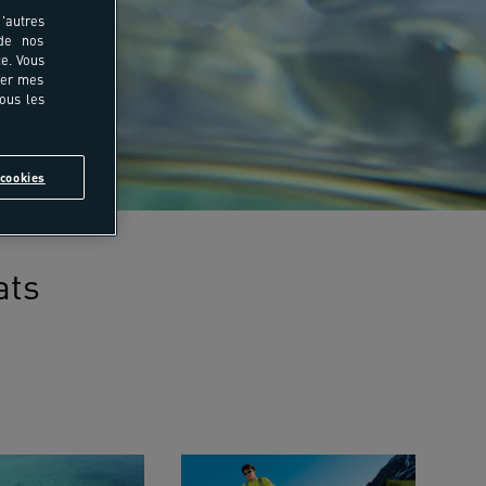
'autres
 de nos
e. Vous
rer mes
tous les
cookies
ats