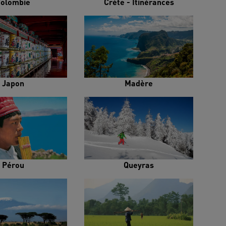
olombie
Crète - Itinérances
Japon
Madère
Pérou
Queyras