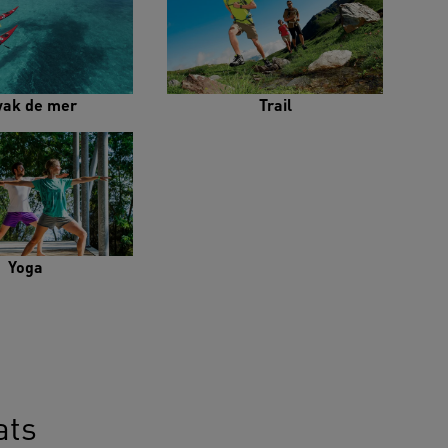
yak de mer
Trail
Yoga
ats