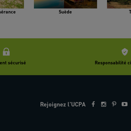
inérance
Suède
ent sécurisé
Responsabilité ci
Rejoignez l'UCPA