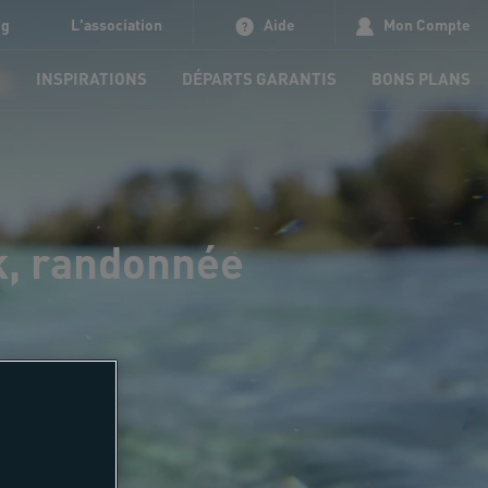
og
L'association
Aide
Mon Compte
S
INSPIRATIONS
DÉPARTS GARANTIS
BONS PLANS
ek, randonnée