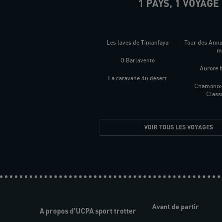
1 PAYS, 1 VOYAGE
Les laves de Timanfaya
Tour des Ann
O Barlavento
Aurore 
La caravane du désert
Chamonix
Class
VOIR TOUS LES VOYAGES
Avant de partir
A propos d'UCPA sport trotter