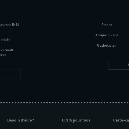
apurnas 5416
France
m
Afrique du sud
boréale
Ouzbékistan
-Zermatt
ique
Besoin d'aide?
UCPA pour tous
Carte-c