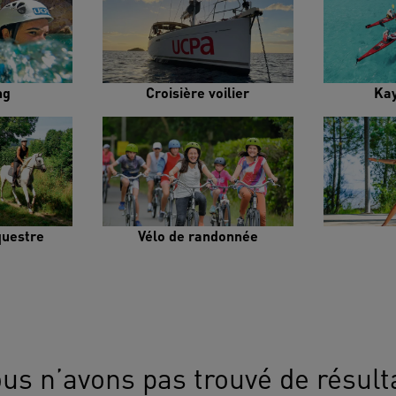
ng
Croisière voilier
Ka
uestre
Vélo de randonnée
us n’avons pas trouvé de résult