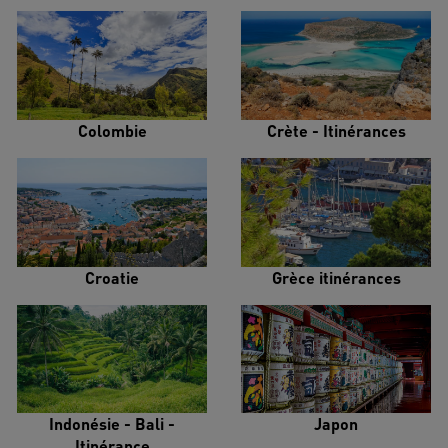
Colombie
Crète - Itinérances
Croatie
Grèce itinérances
Indonésie - Bali -
Japon
Itinérance