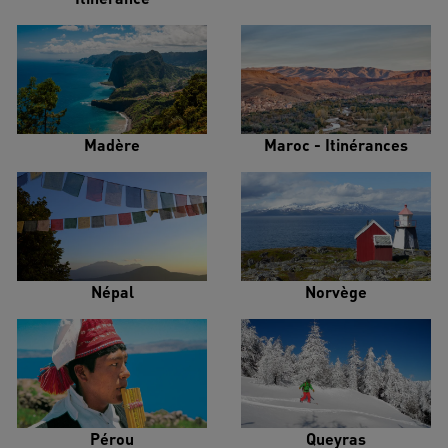
Madère
Maroc - Itinérances
Népal
Norvège
Pérou
Queyras