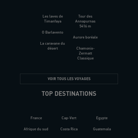
Les laves de
Tour des
Timanfaya
Annapurnas
5416 m
O Barlavento
Aurore boréale
La caravane du
désert
Chamonix-
Zermatt
Classique
VOIR TOUS LES VOYAGES
TOP DESTINATIONS
France
Cap-Vert
Egypte
Afrique du sud
Costa Rica
Guatemala