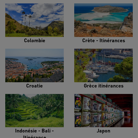
Colombie
Crète - Itinérances
Croatie
Grèce itinérances
Indonésie - Bali -
Japon
Itinérance