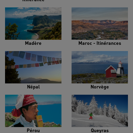
Madère
Maroc - Itinérances
Népal
Norvège
Pérou
Queyras