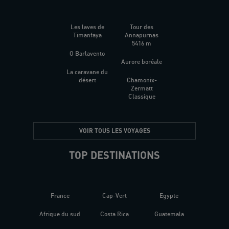
Les laves de
Tour des
Timanfaya
Annapurnas
5416 m
O Barlavento
Aurore boréale
La caravane du
désert
Chamonix-
Zermatt
Classique
VOIR TOUS LES VOYAGES
TOP DESTINATIONS
France
Cap-Vert
Egypte
Afrique du sud
Costa Rica
Guatemala