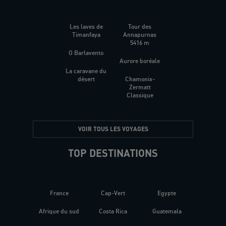
Les laves de
Tour des
Timanfaya
Annapurnas
5416 m
O Barlavento
Aurore boréale
La caravane du
désert
Chamonix-
Zermatt
Classique
VOIR TOUS LES VOYAGES
TOP DESTINATIONS
France
Cap-Vert
Egypte
Afrique du sud
Costa Rica
Guatemala