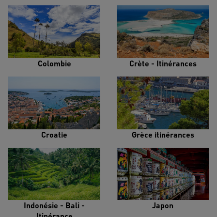
Colombie
Crète - Itinérances
Croatie
Grèce itinérances
Indonésie - Bali -
Japon
Itinérance