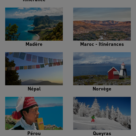
Madère
Maroc - Itinérances
Népal
Norvège
Pérou
Queyras