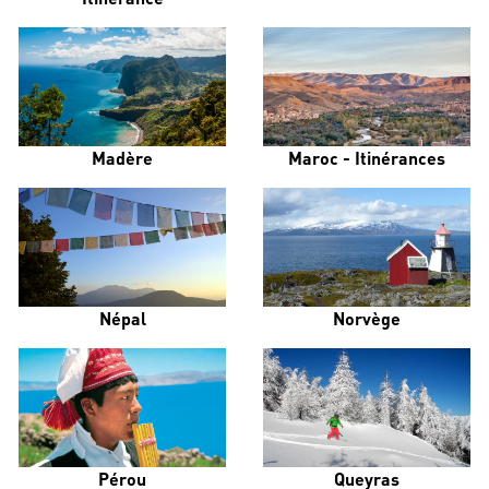
Madère
Maroc - Itinérances
Népal
Norvège
Pérou
Queyras