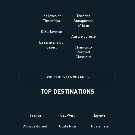
Les laves de
Tour des
Timanfaya
Annapurnas
5416 m
O Barlavento
Aurore boréale
La caravane du
désert
Chamonix-
Zermatt
Classique
VOIR TOUS LES VOYAGES
TOP DESTINATIONS
France
Cap-Vert
Egypte
Afrique du sud
Costa Rica
Guatemala