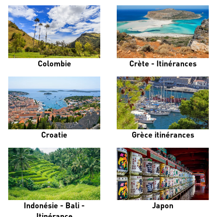
Colombie
Crète - Itinérances
Croatie
Grèce itinérances
Indonésie - Bali -
Japon
Itinérance