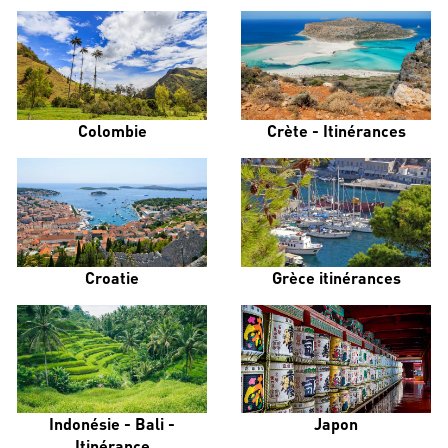
Colombie
Crète - Itinérances
Croatie
Grèce itinérances
Indonésie - Bali -
Japon
Itinérance