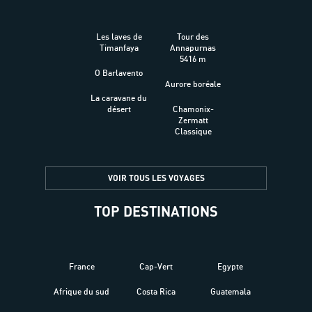
Les laves de
Tour des
Timanfaya
Annapurnas
5416 m
O Barlavento
Aurore boréale
La caravane du
désert
Chamonix-
Zermatt
Classique
VOIR TOUS LES VOYAGES
TOP DESTINATIONS
France
Cap-Vert
Egypte
Afrique du sud
Costa Rica
Guatemala