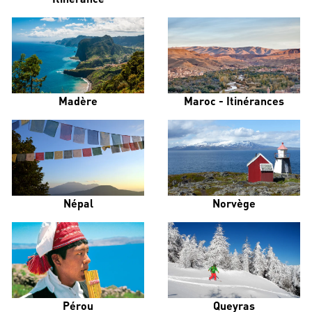
Madère
Maroc - Itinérances
Népal
Norvège
Pérou
Queyras