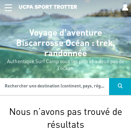
UCPA SPORT TROTTER
Voyage d'aventure
Biscarrosse Océan : trek,
randonnée
Authentique Surf Camp sous les pins et à deux pas de
l'océan
Rechercher une destination (continent, pays, région...), une activité...
Nous n’avons pas trouvé de
résultats