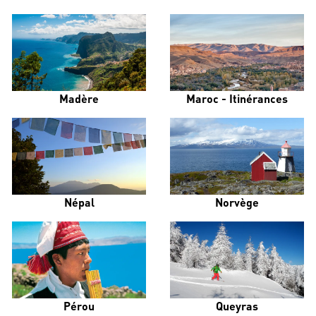
Madère
Maroc - Itinérances
Népal
Norvège
Pérou
Queyras