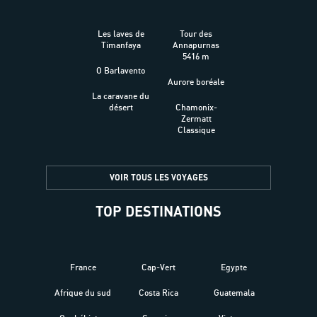
Les laves de
Tour des
Timanfaya
Annapurnas
5416 m
O Barlavento
Aurore boréale
La caravane du
désert
Chamonix-
Zermatt
Classique
VOIR TOUS LES VOYAGES
TOP DESTINATIONS
France
Cap-Vert
Egypte
Afrique du sud
Costa Rica
Guatemala