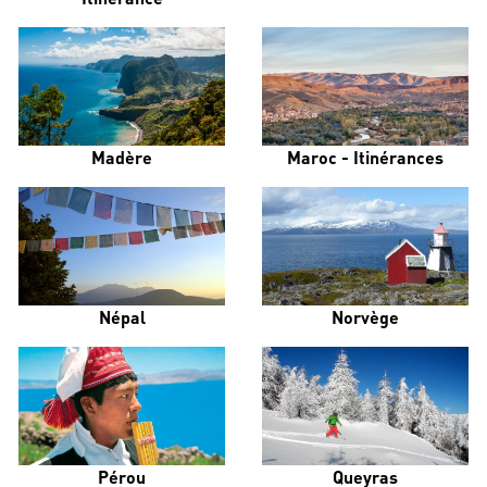
Madère
Maroc - Itinérances
Népal
Norvège
Pérou
Queyras