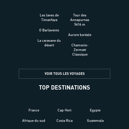
Les laves de
Tour des
Timanfaya
Annapurnas
5416 m
O Barlavento
Aurore boréale
La caravane du
désert
Chamonix-
Zermatt
Classique
VOIR TOUS LES VOYAGES
TOP DESTINATIONS
France
Cap-Vert
Egypte
Afrique du sud
Costa Rica
Guatemala