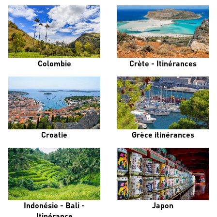
Colombie
Crète - Itinérances
Croatie
Grèce itinérances
Indonésie - Bali -
Japon
Itinérance