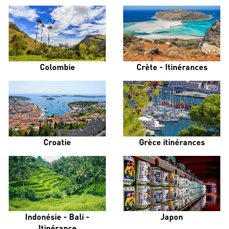
Colombie
Crète - Itinérances
Croatie
Grèce itinérances
Indonésie - Bali -
Japon
Itinérance