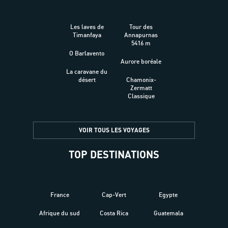
Les laves de
Tour des
Timanfaya
Annapurnas
5416 m
O Barlavento
Aurore boréale
La caravane du
désert
Chamonix-
Zermatt
Classique
VOIR TOUS LES VOYAGES
TOP DESTINATIONS
France
Cap-Vert
Egypte
Afrique du sud
Costa Rica
Guatemala