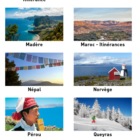
Madère
Maroc - Itinérances
Népal
Norvège
Pérou
Queyras