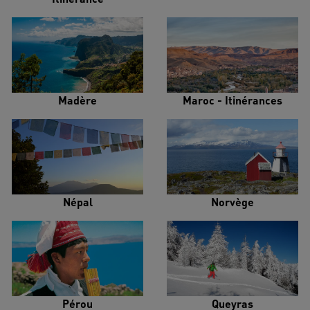
Madère
Maroc - Itinérances
Népal
Norvège
Pérou
Queyras