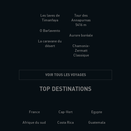
Les laves de
Tour des
Timanfaya
Annapurnas
5416 m
O Barlavento
Aurore boréale
La caravane du
désert
Chamonix-
Zermatt
Classique
VOIR TOUS LES VOYAGES
TOP DESTINATIONS
France
Cap-Vert
Egypte
Afrique du sud
Costa Rica
Guatemala