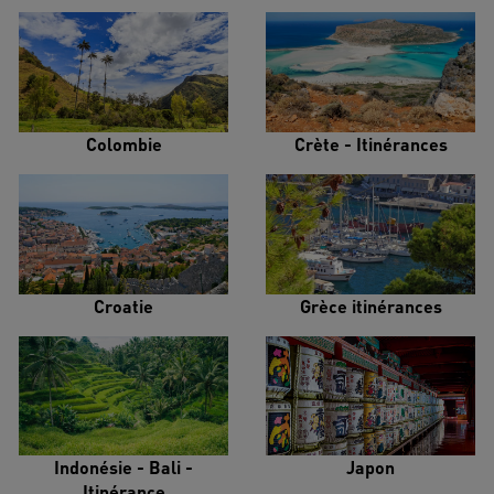
Colombie
Crète - Itinérances
Croatie
Grèce itinérances
Indonésie - Bali -
Japon
Itinérance