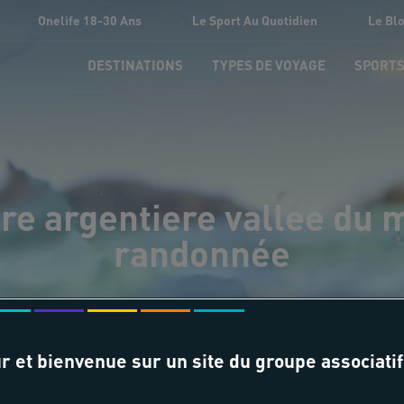
Onelife 18-30 Ans
Le Sport Au Quotidien
Le Bl
DESTINATIONS
TYPES DE VOYAGE
SPORT
e argentiere vallee du m
randonnée
r et bienvenue sur un site du groupe associatif