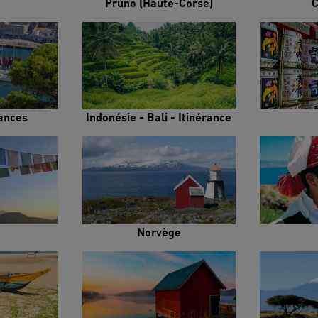
Pruno (Haute-Corse)
C
rances
Indonésie - Bali - Itinérance
Norvège