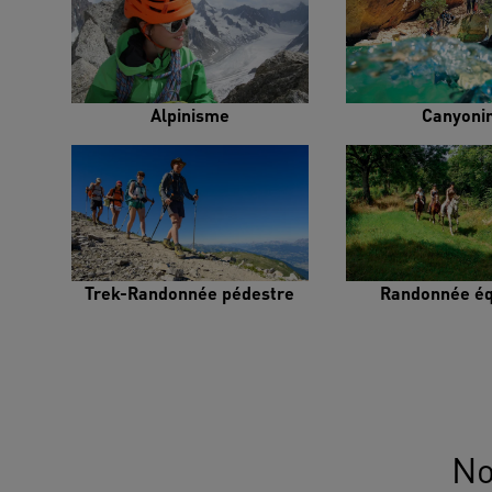
Alpinisme
Canyoni
Trek-Randonnée pédestre
Randonnée éq
No