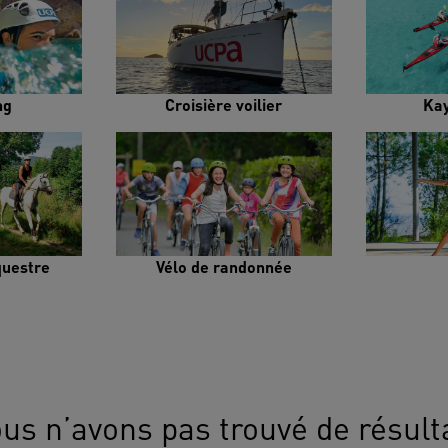
ng
Croisière voilier
Ka
uestre
Vélo de randonnée
us n’avons pas trouvé de résult