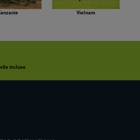
Tanzanie
Vietnam
vile incluse