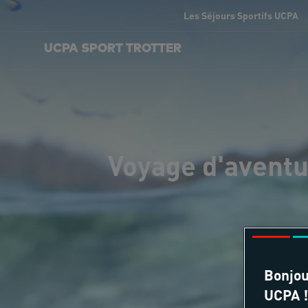
Les Séjours Sportifs UCPA
UCPA SPORT TROTTER
Voyage d'aventur
Bonjou
UCPA !