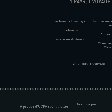
1 PAYS, 1 VOYAGE
Les laves de Timanfaya
Tour des Ann
O Barlavento
Aurore 
La caravane du désert
Chamonix
Class
VOIR TOUS LES VOYAGES
Avant de partir
A propos d'UCPA sport trotter