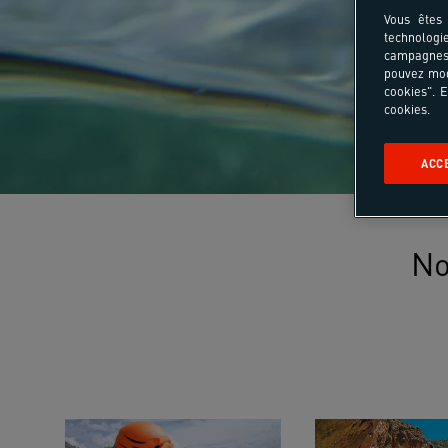
Vous êtes 
technologi
campagnes 
pouvez mod
cookies". E
cookies.
ACC
No