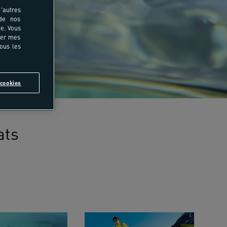
'autres
 de nos
e. Vous
rer mes
tous les
cookies
ats