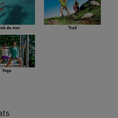
yak de mer
Trail
Yoga
ats