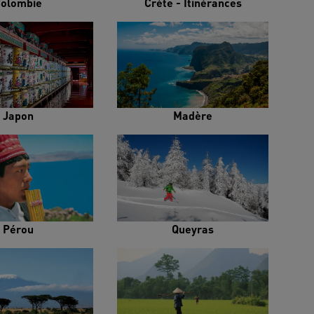
olombie
Crète - Itinérances
Japon
Madère
Pérou
Queyras