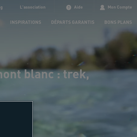
og
L'association
Aide
Mon Compte
S
INSPIRATIONS
DÉPARTS GARANTIS
BONS PLANS
ont blanc : trek,