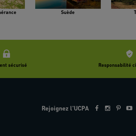
inérance
Suède
ent sécurisé
Responsabilité ci
Rejoignez l'UCPA