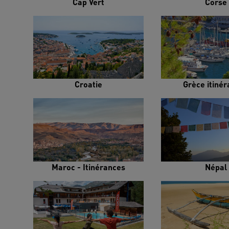
Cap Vert
Corse
Croatie
Grèce itiné
Maroc - Itinérances
Népal