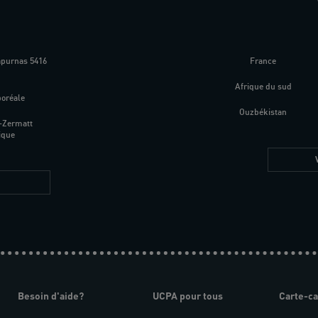
apurnas 5416
France
m
Afrique du sud
boréale
Ouzbékistan
-Zermatt
ique
Besoin d'aide?
UCPA pour tous
Carte-c