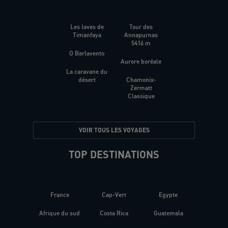
Les laves de
Tour des
Timanfaya
Annapurnas
5416 m
O Barlavento
Aurore boréale
La caravane du
désert
Chamonix-
Zermatt
Classique
VOIR TOUS LES VOYAGES
TOP DESTINATIONS
France
Cap-Vert
Egypte
Afrique du sud
Costa Rica
Guatemala