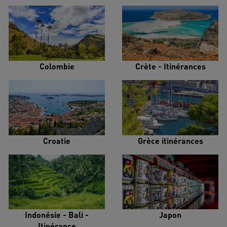
Colombie
Crète - Itinérances
Croatie
Grèce itinérances
Indonésie - Bali -
Japon
Itinérance