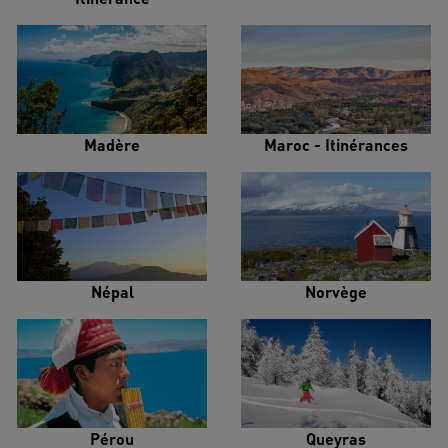
Madère
Maroc - Itinérances
Népal
Norvège
Pérou
Queyras