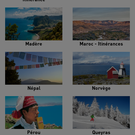
Madère
Maroc - Itinérances
Népal
Norvège
Pérou
Queyras