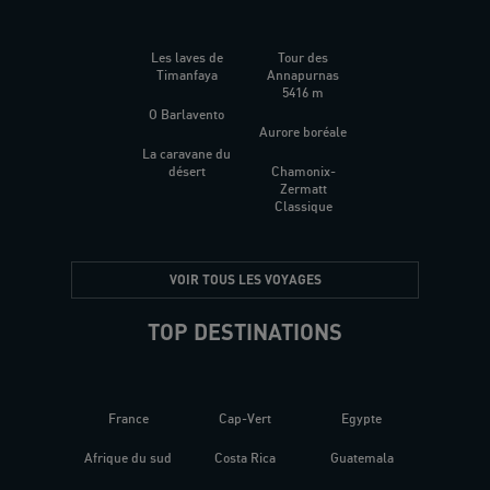
Les laves de
Tour des
Timanfaya
Annapurnas
5416 m
O Barlavento
Aurore boréale
La caravane du
désert
Chamonix-
Zermatt
Classique
VOIR TOUS LES VOYAGES
TOP DESTINATIONS
France
Cap-Vert
Egypte
Afrique du sud
Costa Rica
Guatemala