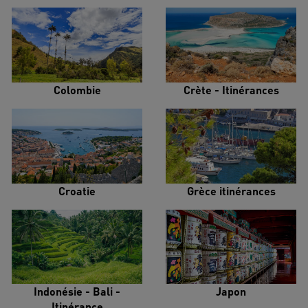
Colombie
Crète - Itinérances
Croatie
Grèce itinérances
Indonésie - Bali -
Japon
Itinérance