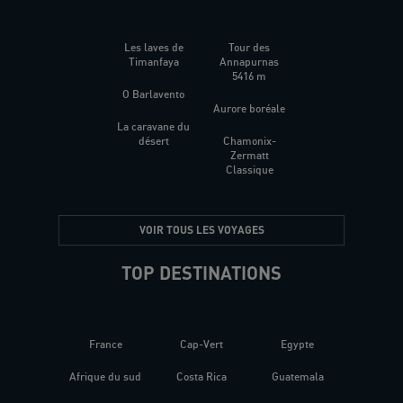
Les laves de
Tour des
Timanfaya
Annapurnas
5416 m
O Barlavento
Aurore boréale
La caravane du
désert
Chamonix-
Zermatt
Classique
VOIR TOUS LES VOYAGES
TOP DESTINATIONS
France
Cap-Vert
Egypte
Afrique du sud
Costa Rica
Guatemala