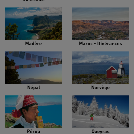
Madère
Maroc - Itinérances
Népal
Norvège
Pérou
Queyras