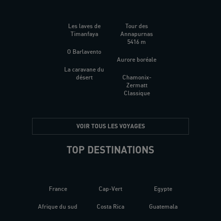
Les laves de
Tour des
Timanfaya
Annapurnas
5416 m
O Barlavento
Aurore boréale
La caravane du
désert
Chamonix-
Zermatt
Classique
VOIR TOUS LES VOYAGES
TOP DESTINATIONS
France
Cap-Vert
Egypte
Afrique du sud
Costa Rica
Guatemala