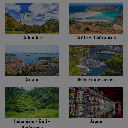
Colombie
Crète - Itinérances
Croatie
Grèce itinérances
Indonésie - Bali -
Japon
Itinérance