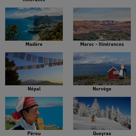
Madère
Maroc - Itinérances
Népal
Norvège
Pérou
Queyras