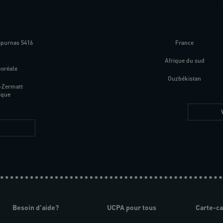
apurnas 5416
France
m
Afrique du sud
boréale
Ouzbékistan
-Zermatt
ique
Besoin d'aide?
UCPA pour tous
Carte-c