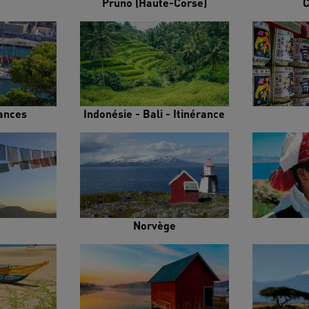
Pruno (Haute-Corse)
C
rances
Indonésie - Bali - Itinérance
Norvège