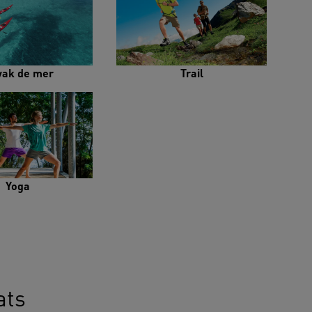
yak de mer
Trail
Yoga
ats