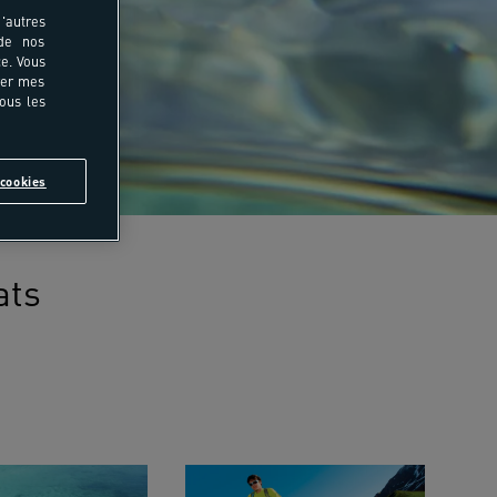
'autres
 de nos
e. Vous
rer mes
tous les
cookies
ats