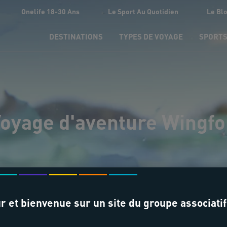
Onelife 18-30 Ans
Le Sport Au Quotidien
Le Bl
DESTINATIONS
TYPES DE VOYAGE
SPORT
oyage d'aventure Wingfo
r et bienvenue sur un site du groupe associatif