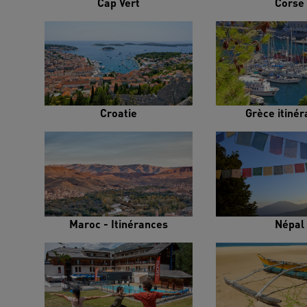
Cap Vert
Corse
Croatie
Grèce itiné
Maroc - Itinérances
Népal