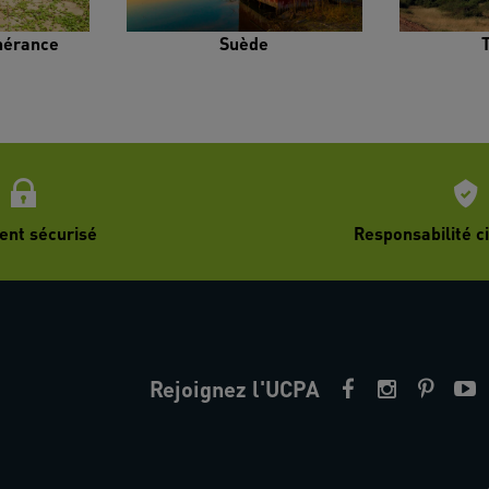
inérance
Suède
ent sécurisé
Responsabilité ci
Rejoignez l'UCPA