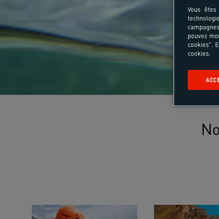
Vous êtes 
technologi
campagnes 
pouvez mod
cookies". E
cookies.
ACC
No