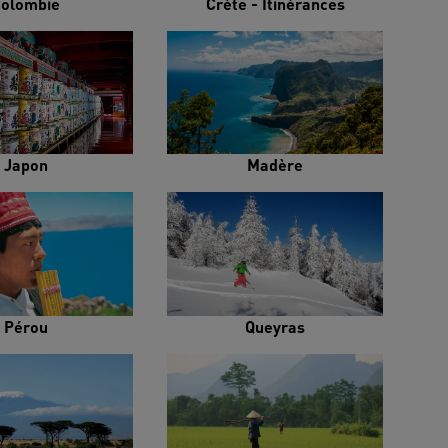
olombie
Crète - Itinérances
Japon
Madère
Pérou
Queyras