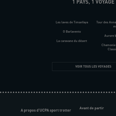
1 PAYS, 1 VOYAGE
Les laves de Timanfaya
Tour des Ann
O Barlavento
Aurore 
La caravane du désert
Chamonix
Class
VOIR TOUS LES VOYAGES
Avant de partir
A propos d'UCPA sport trotter