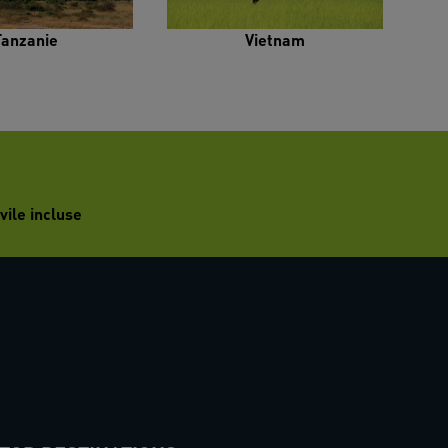
Tanzanie
Vietnam
vile incluse