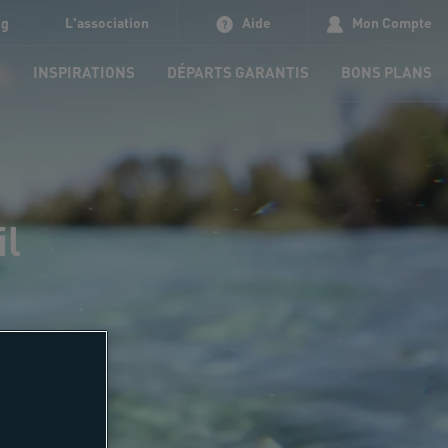
og
L'association
Aide
Mon Compte
S
INSPIRATIONS
DÉPARTS GARANTIS
BONS PLANS
il