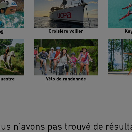
ng
Croisière voilier
Ka
uestre
Vélo de randonnée
us n’avons pas trouvé de résult