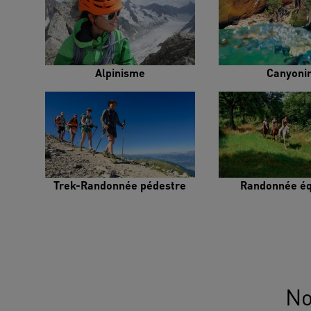
Alpinisme
Canyoni
Trek-Randonnée pédestre
Randonnée éq
No