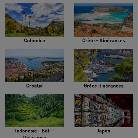
Colombie
Crète - Itinérances
Croatie
Grèce itinérances
Indonésie - Bali -
Japon
Itinérance