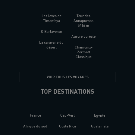
Les laves de
Tour des
Timanfaya
Annapurnas
5416 m
O Barlavento
Aurore boréale
La caravane du
désert
Chamonix-
Zermatt
Classique
VOIR TOUS LES VOYAGES
TOP DESTINATIONS
France
Cap-Vert
Egypte
Afrique du sud
Costa Rica
Guatemala