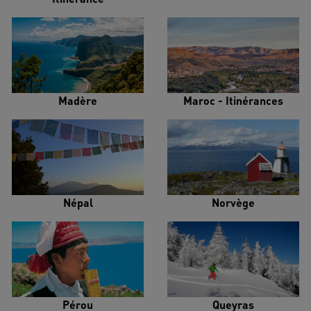
Madère
Maroc - Itinérances
Népal
Norvège
Pérou
Queyras