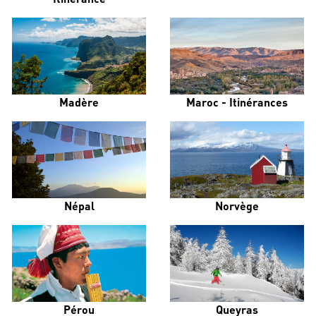
Madère
Maroc - Itinérances
Népal
Norvège
Pérou
Queyras