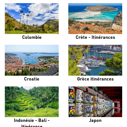
Colombie
Crète - Itinérances
Croatie
Grèce itinérances
Indonésie - Bali -
Japon
Itinérance