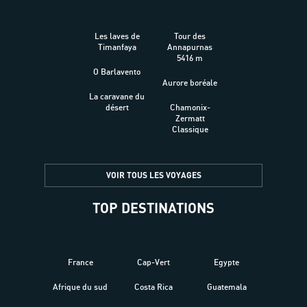
Les laves de
Tour des
Timanfaya
Annapurnas
5416 m
O Barlavento
Aurore boréale
La caravane du
désert
Chamonix-
Zermatt
Classique
VOIR TOUS LES VOYAGES
TOP DESTINATIONS
France
Cap-Vert
Egypte
Afrique du sud
Costa Rica
Guatemala