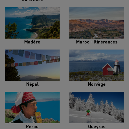
Madère
Maroc - Itinérances
Népal
Norvège
Pérou
Queyras