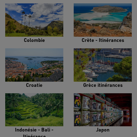
Colombie
Crète - Itinérances
Croatie
Grèce itinérances
Indonésie - Bali -
Japon
Itinérance