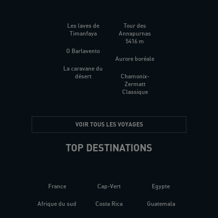
Les laves de
Tour des
Timanfaya
Annapurnas
5416 m
O Barlavento
Aurore boréale
La caravane du
désert
Chamonix-
Zermatt
Classique
VOIR TOUS LES VOYAGES
TOP DESTINATIONS
France
Cap-Vert
Egypte
Afrique du sud
Costa Rica
Guatemala