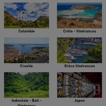
Colombie
Crète - Itinérances
Croatie
Grèce itinérances
Indonésie - Bali -
Japon
Itinérance