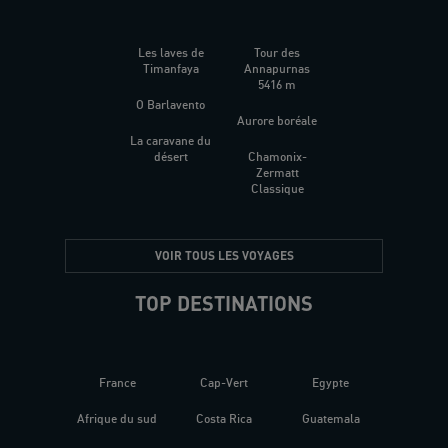
Les laves de
Tour des
Timanfaya
Annapurnas
5416 m
O Barlavento
Aurore boréale
La caravane du
désert
Chamonix-
Zermatt
Classique
VOIR TOUS LES VOYAGES
TOP DESTINATIONS
France
Cap-Vert
Egypte
Afrique du sud
Costa Rica
Guatemala