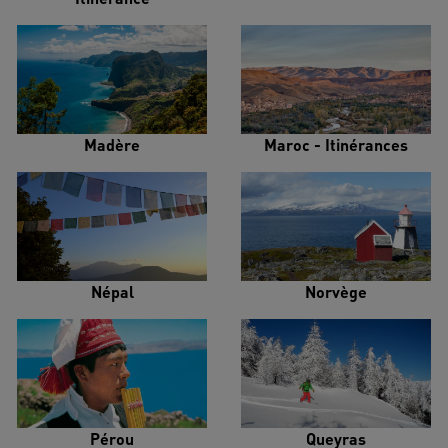
Madère
Maroc - Itinérances
Népal
Norvège
Pérou
Queyras