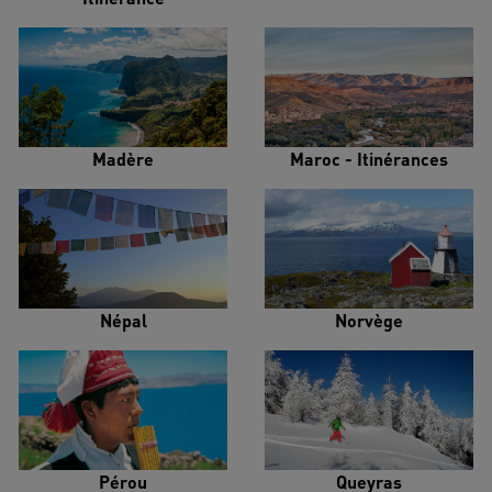
Madère
Maroc - Itinérances
Népal
Norvège
Pérou
Queyras