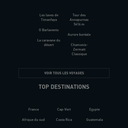
Les laves de
Tour des
Timanfaya
Annapurnas
5416 m
O Barlavento
Aurore boréale
La caravane du
désert
Chamonix-
Zermatt
Classique
VOIR TOUS LES VOYAGES
TOP DESTINATIONS
France
Cap-Vert
Egypte
Afrique du sud
Costa Rica
Guatemala