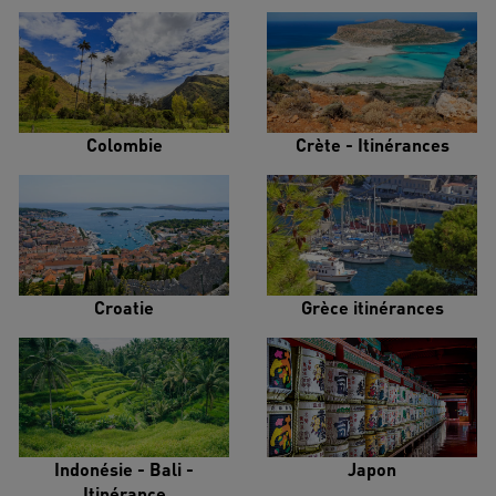
Colombie
Crète - Itinérances
Croatie
Grèce itinérances
Indonésie - Bali -
Japon
Itinérance