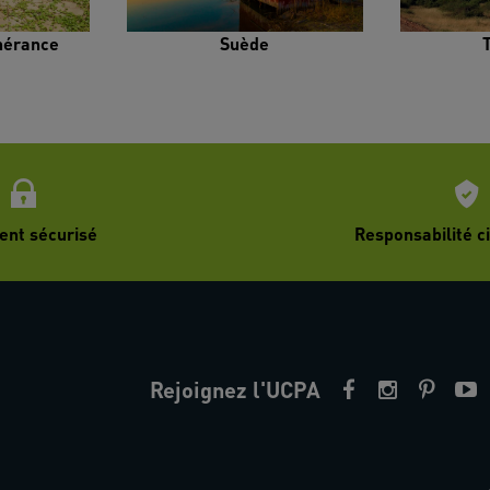
inérance
Suède
ent sécurisé
Responsabilité ci
Rejoignez l'UCPA