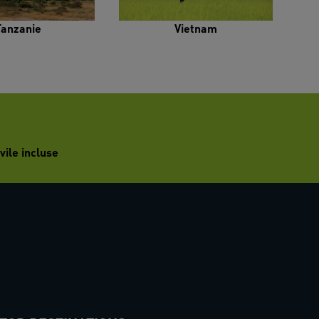
Tanzanie
Vietnam
vile incluse