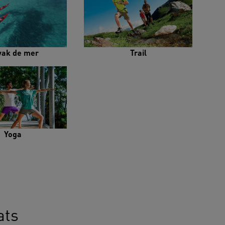
yak de mer
Trail
Yoga
ats