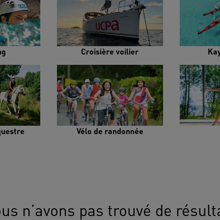
ng
Croisière voilier
Ka
uestre
Vélo de randonnée
us n’avons pas trouvé de résult