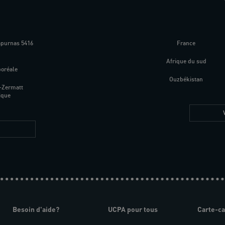
apurnas 5416
France
m
Afrique du sud
boréale
Ouzbékistan
-Zermatt
ique
Besoin d'aide?
UCPA pour tous
Carte-c