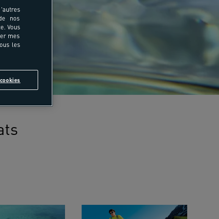
'autres
 de nos
e. Vous
rer mes
tous les
cookies
ats