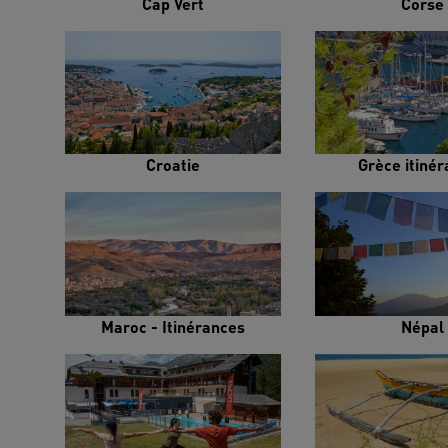
Cap Vert
Corse
Croatie
Grèce itiné
Maroc - Itinérances
Népal