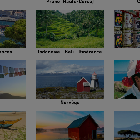
Pruno (Haute-Corse)
C
rances
Indonésie - Bali - Itinérance
Norvège