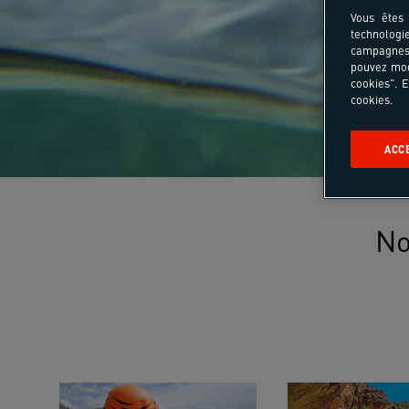
Vous êtes 
technologi
campagnes 
pouvez mod
cookies". E
cookies.
ACC
No