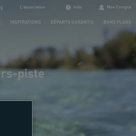
og
L'association
Aide
Mon Compte
S
INSPIRATIONS
DÉPARTS GARANTIS
BONS PLANS
rs-piste