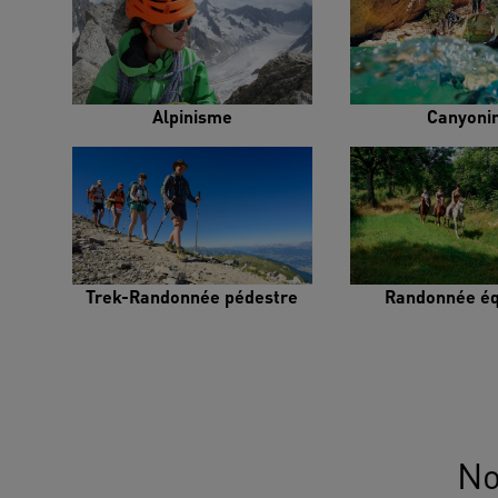
Alpinisme
Canyoni
Trek-Randonnée pédestre
Randonnée éq
No