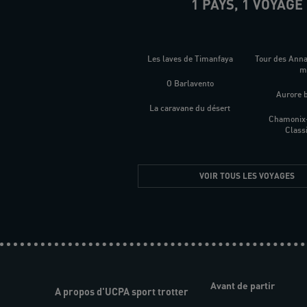
1 PAYS, 1 VOYAGE
Les laves de Timanfaya
Tour des Ann
O Barlavento
Aurore 
La caravane du désert
Chamonix
Class
VOIR TOUS LES VOYAGES
Avant de partir
A propos d'UCPA sport trotter