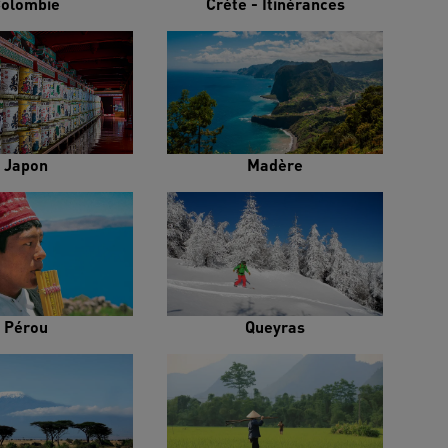
olombie
Crète - Itinérances
Japon
Madère
Pérou
Queyras