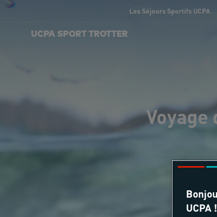
Les Séjours Sportifs UCPA
UCPA SPORT TROTTER
Voyage 
Bonjou
UCPA !