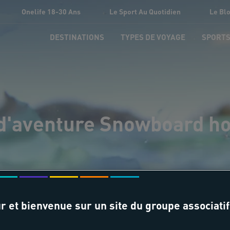
Onelife 18-30 Ans
Le Sport Au Quotidien
Le Bl
DESTINATIONS
TYPES DE VOYAGE
SPORT
d'aventure Snowboard ho
r et bienvenue sur un site du groupe associatif