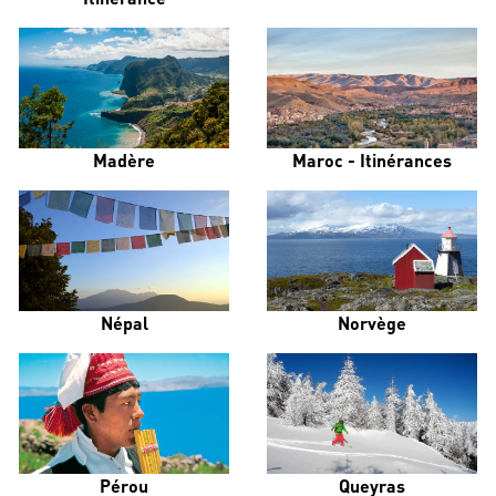
Madère
Maroc - Itinérances
Népal
Norvège
Pérou
Queyras