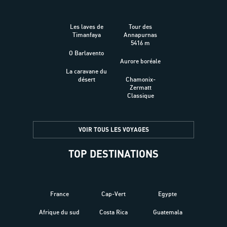
Les laves de
Tour des
Timanfaya
Annapurnas
5416 m
O Barlavento
Aurore boréale
La caravane du
désert
Chamonix-
Zermatt
Classique
VOIR TOUS LES VOYAGES
TOP DESTINATIONS
France
Cap-Vert
Egypte
Afrique du sud
Costa Rica
Guatemala