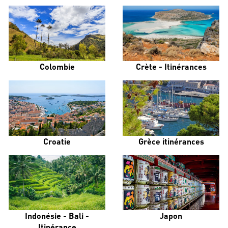
Colombie
Crète - Itinérances
Croatie
Grèce itinérances
Indonésie - Bali -
Japon
Itinérance