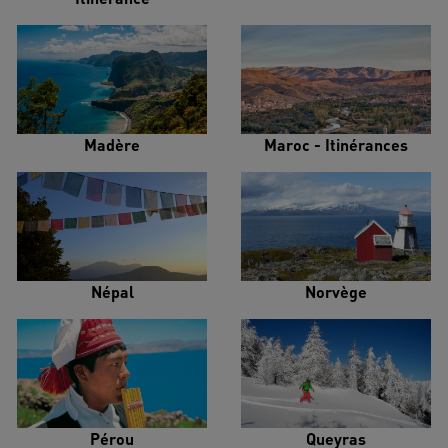
Madère
Maroc - Itinérances
Népal
Norvège
Pérou
Queyras