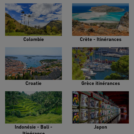
Colombie
Crète - Itinérances
Croatie
Grèce itinérances
Indonésie - Bali -
Japon
Itinérance