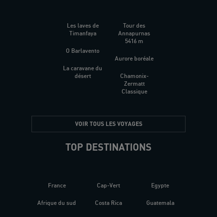
Les laves de
Tour des
Timanfaya
Annapurnas
5416 m
O Barlavento
Aurore boréale
La caravane du
désert
Chamonix-
Zermatt
Classique
VOIR TOUS LES VOYAGES
TOP DESTINATIONS
France
Cap-Vert
Egypte
Afrique du sud
Costa Rica
Guatemala