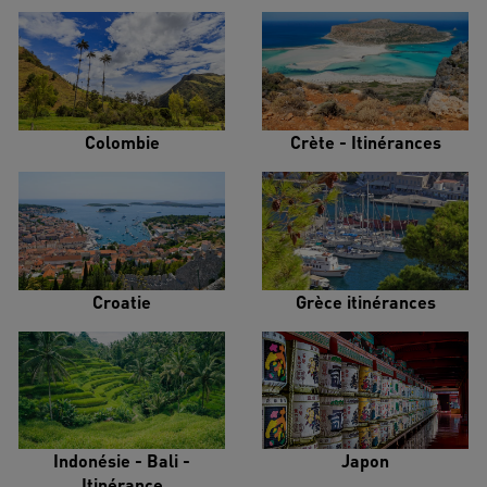
Colombie
Crète - Itinérances
Croatie
Grèce itinérances
Indonésie - Bali -
Japon
Itinérance