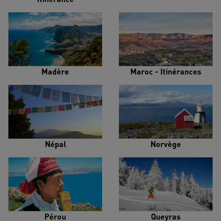
Madère
Maroc - Itinérances
Népal
Norvège
Pérou
Queyras