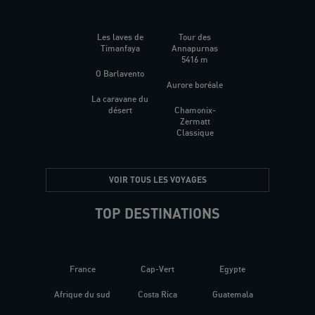
Les laves de
Tour des
Timanfaya
Annapurnas
5416 m
O Barlavento
Aurore boréale
La caravane du
désert
Chamonix-
Zermatt
Classique
VOIR TOUS LES VOYAGES
TOP DESTINATIONS
France
Cap-Vert
Egypte
Afrique du sud
Costa Rica
Guatemala