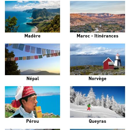
Madère
Maroc - Itinérances
Népal
Norvège
Pérou
Queyras