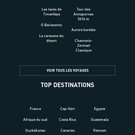
Les laves de
Tour des
Timanfaya
Annapurnas
5416 m
O Barlavento
Aurore boréale
La caravane du
désert
Chamonix-
Zermatt
Classique
VOIR TOUS LES VOYAGES
TOP DESTINATIONS
France
Cap-Vert
Egypte
Afrique du sud
Costa Rica
Guatemala
Ouzbékistan
Canaries
Vietnam