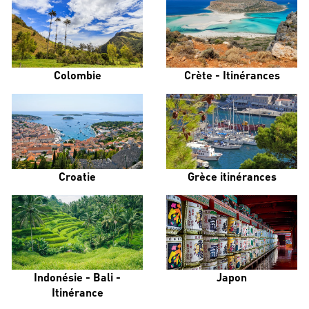
Colombie
Crète - Itinérances
Croatie
Grèce itinérances
Indonésie - Bali -
Japon
Itinérance