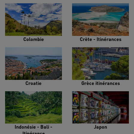
Colombie
Crète - Itinérances
Croatie
Grèce itinérances
Indonésie - Bali -
Japon
Itinérance