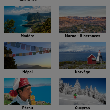
Madère
Maroc - Itinérances
Népal
Norvège
Pérou
Queyras