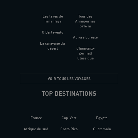
Les laves de
Tour des
Timanfaya
Annapurnas
5416 m
O Barlavento
Aurore boréale
La caravane du
désert
Chamonix-
Zermatt
Classique
VOIR TOUS LES VOYAGES
TOP DESTINATIONS
France
Cap-Vert
Egypte
Afrique du sud
Costa Rica
Guatemala