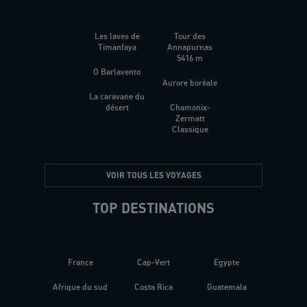
Les laves de
Tour des
Timanfaya
Annapurnas
5416 m
O Barlavento
Aurore boréale
La caravane du
désert
Chamonix-
Zermatt
Classique
VOIR TOUS LES VOYAGES
TOP DESTINATIONS
France
Cap-Vert
Egypte
Afrique du sud
Costa Rica
Guatemala