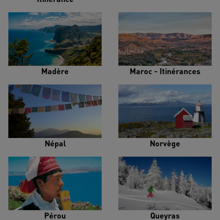
Madère
Maroc - Itinérances
Népal
Norvège
Pérou
Queyras