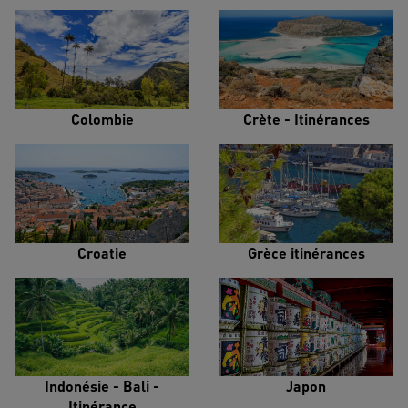
Colombie
Crète - Itinérances
Croatie
Grèce itinérances
Indonésie - Bali -
Japon
Itinérance