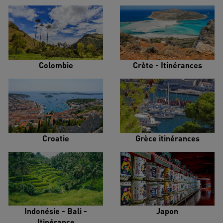
Colombie
Crète - Itinérances
Croatie
Grèce itinérances
Indonésie - Bali -
Japon
Itinérance