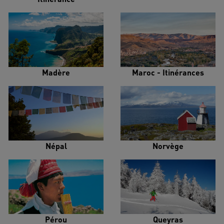
Madère
Maroc - Itinérances
Népal
Norvège
Pérou
Queyras