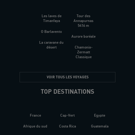
Les laves de
Tour des
Timanfaya
Annapurnas
5416 m
O Barlavento
Aurore boréale
La caravane du
désert
Chamonix-
Zermatt
Classique
VOIR TOUS LES VOYAGES
TOP DESTINATIONS
France
Cap-Vert
Egypte
Afrique du sud
Costa Rica
Guatemala