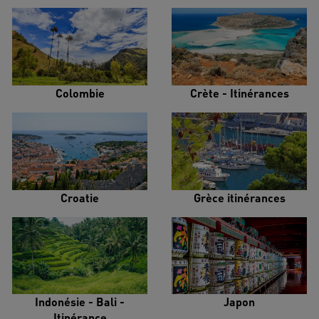
Colombie
Crète - Itinérances
Croatie
Grèce itinérances
Indonésie - Bali -
Japon
Itinérance