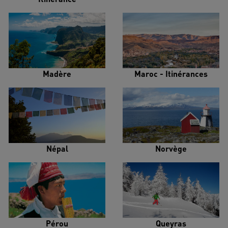
Madère
Maroc - Itinérances
Népal
Norvège
Pérou
Queyras