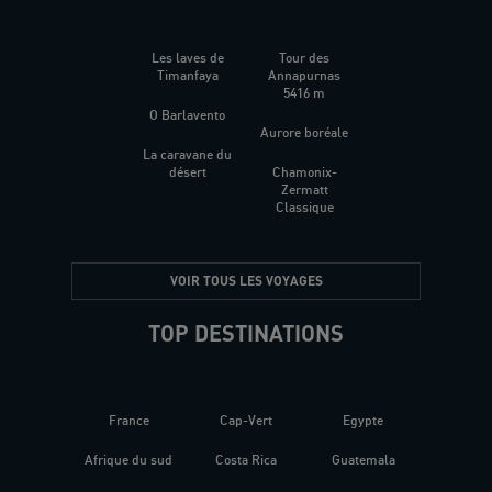
Les laves de
Tour des
Timanfaya
Annapurnas
5416 m
O Barlavento
Aurore boréale
La caravane du
désert
Chamonix-
Zermatt
Classique
VOIR TOUS LES VOYAGES
TOP DESTINATIONS
France
Cap-Vert
Egypte
Afrique du sud
Costa Rica
Guatemala