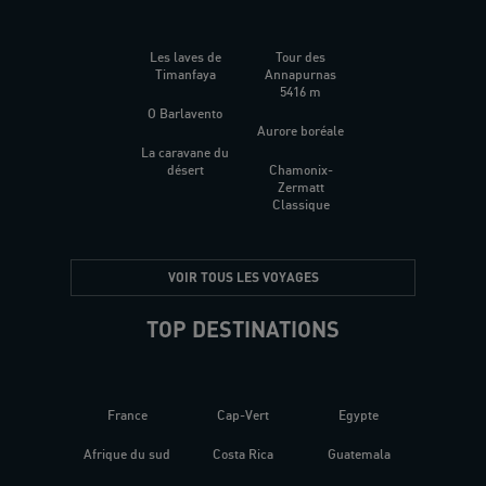
Les laves de
Tour des
Timanfaya
Annapurnas
5416 m
O Barlavento
Aurore boréale
La caravane du
désert
Chamonix-
Zermatt
Classique
VOIR TOUS LES VOYAGES
TOP DESTINATIONS
France
Cap-Vert
Egypte
Afrique du sud
Costa Rica
Guatemala