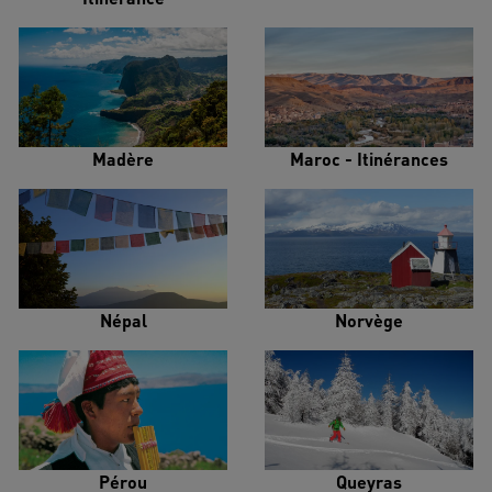
Madère
Maroc - Itinérances
Népal
Norvège
Pérou
Queyras