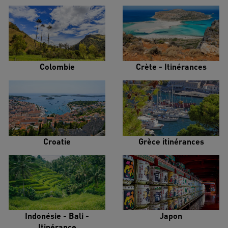
Colombie
Crète - Itinérances
Croatie
Grèce itinérances
Indonésie - Bali -
Japon
Itinérance