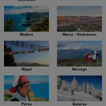
Madère
Maroc - Itinérances
Népal
Norvège
Pérou
Queyras