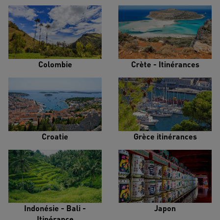
Colombie
Crète - Itinérances
Croatie
Grèce itinérances
Indonésie - Bali -
Japon
Itinérance