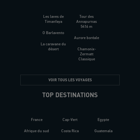
Les laves de
Tour des
Timanfaya
Annapurnas
5416 m
O Barlavento
Aurore boréale
La caravane du
désert
Chamonix-
Zermatt
Classique
VOIR TOUS LES VOYAGES
TOP DESTINATIONS
France
Cap-Vert
Egypte
Afrique du sud
Costa Rica
Guatemala