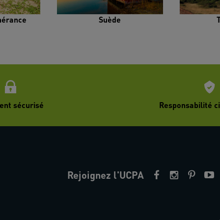
inérance
Suède
ent sécurisé
Responsabilité ci
Rejoignez l'UCPA