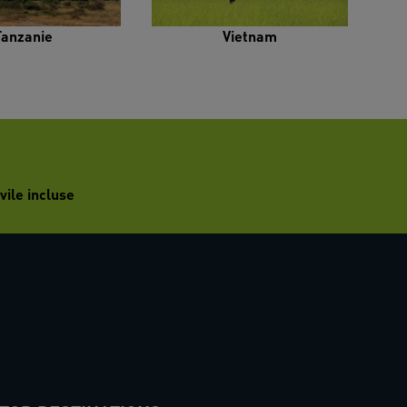
Tanzanie
Vietnam
vile incluse