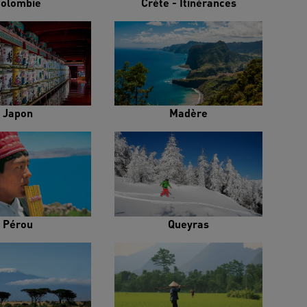
olombie
Crète - Itinérances
Japon
Madère
Pérou
Queyras