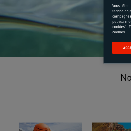
Vous êtes 
technologi
campagnes 
pouvez mod
cookies". E
cookies.
ACC
No