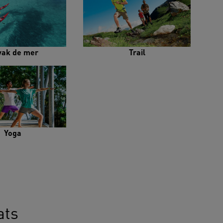
yak de mer
Trail
Yoga
ats