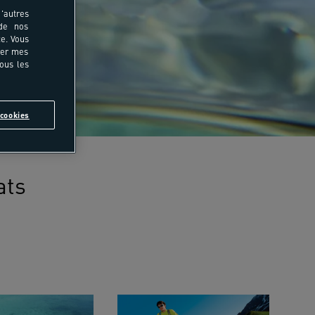
'autres
 de nos
e. Vous
rer mes
tous les
cookies
ats