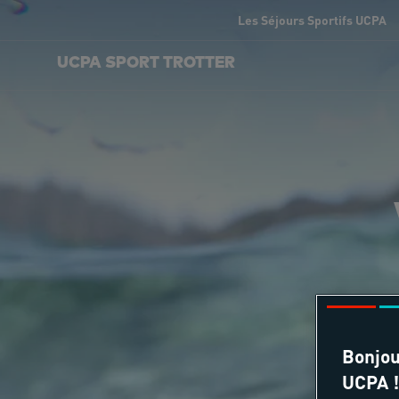
Les Séjours Sportifs UCPA
UCPA SPORT TROTTER
Bonjou
UCPA !