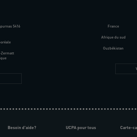
apurnas 5416
France
m
Afrique du sud
boréale
Ouzbékistan
-Zermatt
ique
Besoin d'aide?
UCPA pour tous
Carte-c