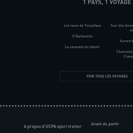
1 PAYS, 1 VOYAGE
Les laves de Timanfaya
Tour des Ann
O Barlavento
Aurore 
La caravane du désert
Chamonix
Class
VOIR TOUS LES VOYAGES
Avant de partir
A propos d'UCPA sport trotter