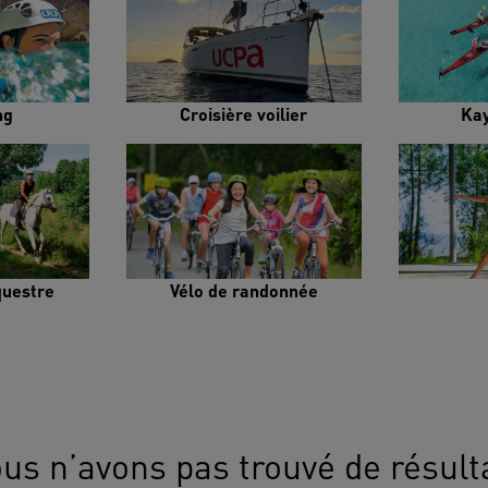
ng
Croisière voilier
Ka
uestre
Vélo de randonnée
us n’avons pas trouvé de résult