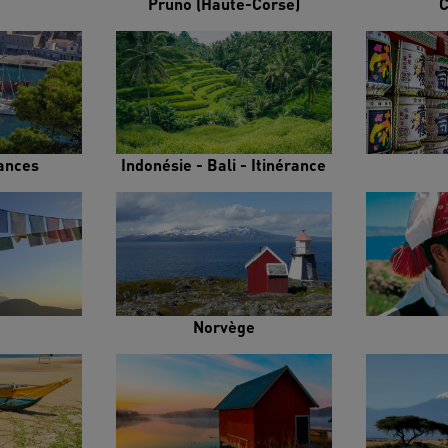
Pruno (Haute-Corse)
C
rances
Indonésie - Bali - Itinérance
Norvège