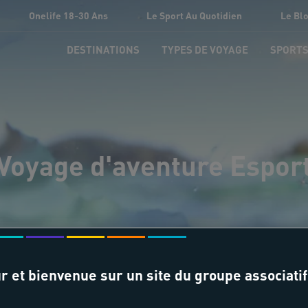
Onelife 18-30 Ans
Le Sport Au Quotidien
Le Bl
DESTINATIONS
TYPES DE VOYAGE
SPORT
Voyage d'aventure Espor
r et bienvenue sur un site du groupe associatif