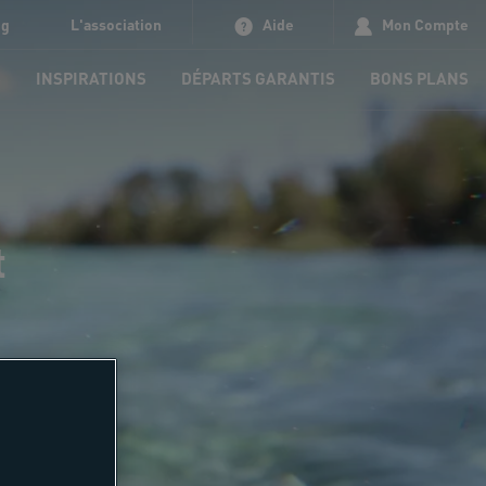
og
L'association
Aide
Mon Compte
S
INSPIRATIONS
DÉPARTS GARANTIS
BONS PLANS
t