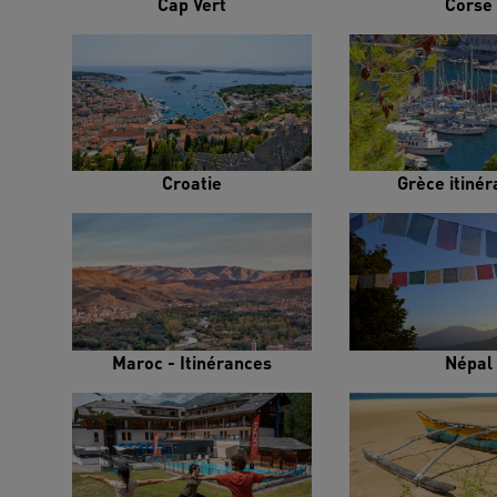
Cap Vert
Corse
Croatie
Grèce itiné
Maroc - Itinérances
Népal