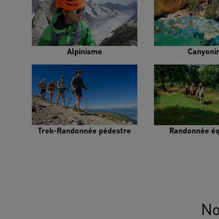
Alpinisme
Canyoni
Trek-Randonnée pédestre
Randonnée éq
No