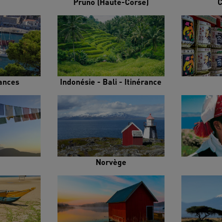
Pruno (Haute-Corse)
C
rances
Indonésie - Bali - Itinérance
Norvège