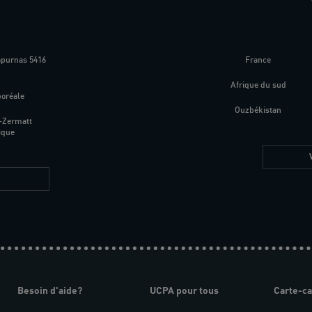
apurnas 5416
France
m
Afrique du sud
boréale
Ouzbékistan
-Zermatt
ique
Besoin d'aide?
UCPA pour tous
Carte-c