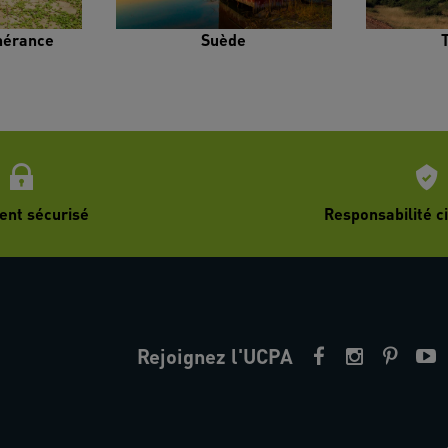
inérance
Suède
ent sécurisé
Responsabilité ci
Rejoignez l'UCPA