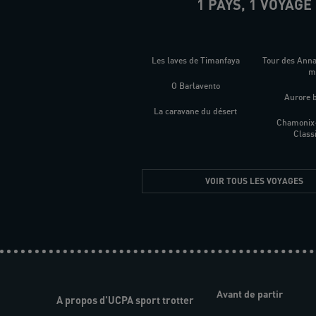
1 PAYS, 1 VOYAGE
Les laves de Timanfaya
Tour des Ann
O Barlavento
Aurore 
La caravane du désert
Chamonix
Class
VOIR TOUS LES VOYAGES
Avant de partir
A propos d'UCPA sport trotter