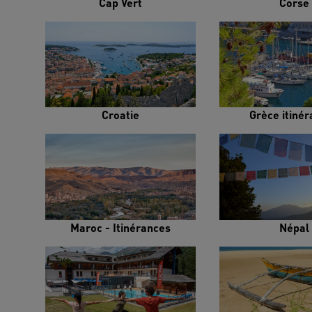
Cap Vert
Corse
Croatie
Grèce itiné
Maroc - Itinérances
Népal