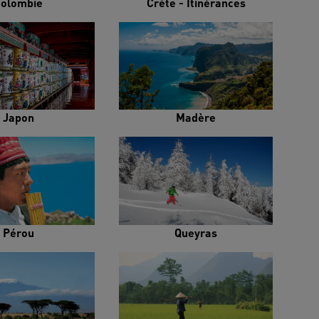
olombie
Crète - Itinérances
Japon
Madère
Pérou
Queyras