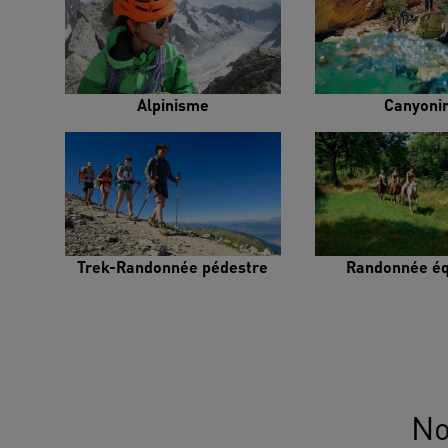
Alpinisme
Canyoni
Trek-Randonnée pédestre
Randonnée éq
No