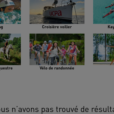
ng
Croisière voilier
Ka
uestre
Vélo de randonnée
us n’avons pas trouvé de résult