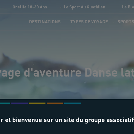
Onelife 18-30 Ans
Le Sport Au Quotidien
Le Bl
DESTINATIONS
TYPES DE VOYAGE
SPORT
age d'aventure Danse la
r et bienvenue sur un site du groupe associatif