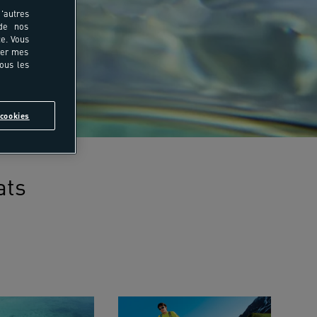
'autres
 de nos
e. Vous
rer mes
tous les
cookies
ats