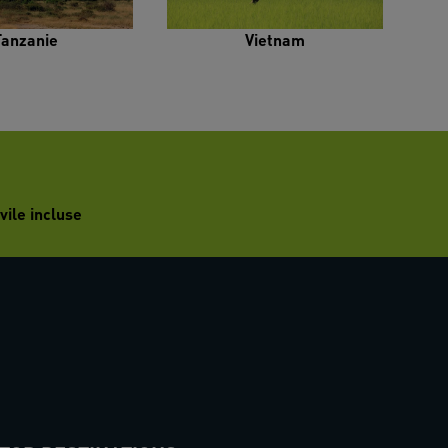
Tanzanie
Vietnam
vile incluse