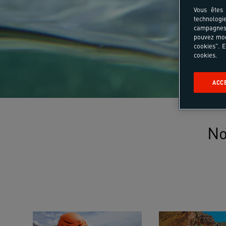
Vous êtes 
technologi
campagnes 
pouvez mod
cookies". E
cookies.
ACC
No