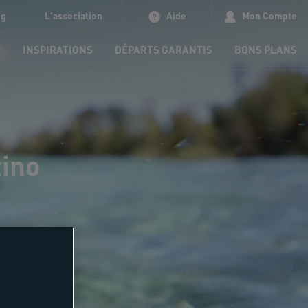
og
L'association
Aide
Mon Compte
S
INSPIRATIONS
DÉPARTS GARANTIS
BONS PLANS
tino