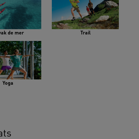
yak de mer
Trail
Yoga
ats