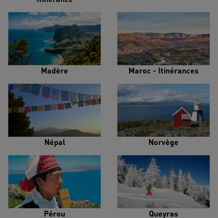
Madère
Maroc - Itinérances
Népal
Norvège
Pérou
Queyras