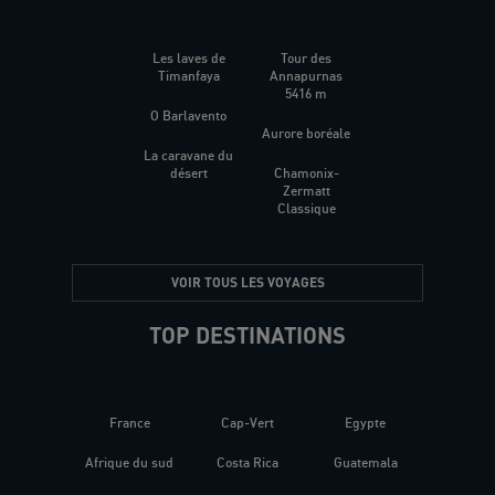
Les laves de
Tour des
Timanfaya
Annapurnas
5416 m
O Barlavento
Aurore boréale
La caravane du
désert
Chamonix-
Zermatt
Classique
VOIR TOUS LES VOYAGES
TOP DESTINATIONS
France
Cap-Vert
Egypte
Afrique du sud
Costa Rica
Guatemala