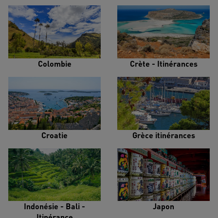
Colombie
Crète - Itinérances
Croatie
Grèce itinérances
Indonésie - Bali -
Japon
Itinérance