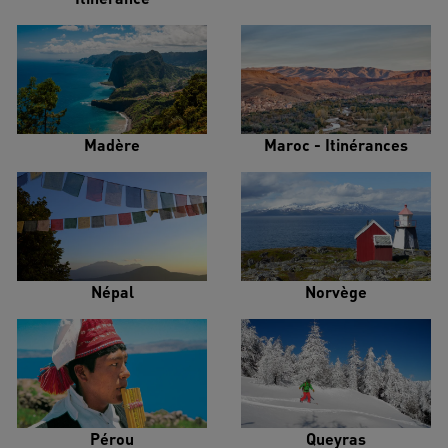
Madère
Maroc - Itinérances
Népal
Norvège
Pérou
Queyras