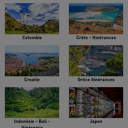
Colombie
Crète - Itinérances
Croatie
Grèce itinérances
Indonésie - Bali -
Japon
Itinérance