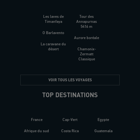
Les laves de
Tour des
Timanfaya
Annapurnas
5416 m
O Barlavento
Aurore boréale
La caravane du
désert
Chamonix-
Zermatt
Classique
VOIR TOUS LES VOYAGES
TOP DESTINATIONS
France
Cap-Vert
Egypte
Afrique du sud
Costa Rica
Guatemala