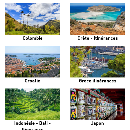
Colombie
Crète - Itinérances
Croatie
Grèce itinérances
Indonésie - Bali -
Japon
Itinérance