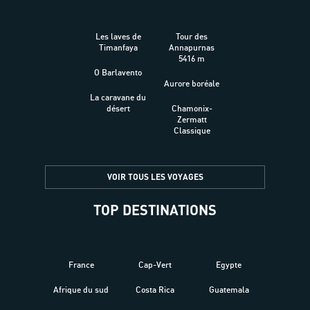
Les laves de
Tour des
Timanfaya
Annapurnas
5416 m
O Barlavento
Aurore boréale
La caravane du
désert
Chamonix-
Zermatt
Classique
VOIR TOUS LES VOYAGES
TOP DESTINATIONS
France
Cap-Vert
Egypte
Afrique du sud
Costa Rica
Guatemala