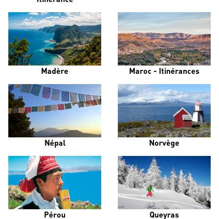
Madère
Maroc - Itinérances
Népal
Norvège
Pérou
Queyras