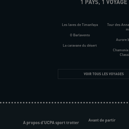
1 PAYS, 1 VOYAGE
Les laves de Timanfaya
Tour des Ann
O Barlavento
Aurore 
La caravane du désert
Chamonix
Class
VOIR TOUS LES VOYAGES
Avant de partir
A propos d'UCPA sport trotter