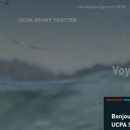
Les Séjours Sportifs UCPA
UCPA SPORT TROTTER
Voy
Bonjou
UCPA !