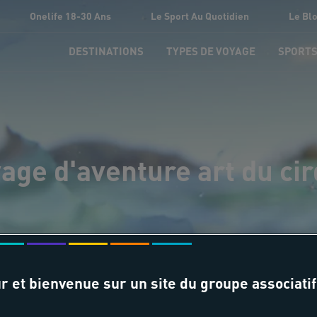
Onelife 18-30 Ans
Le Sport Au Quotidien
Le Bl
DESTINATIONS
TYPES DE VOYAGE
SPORT
age d'aventure art du ci
r et bienvenue sur un site du groupe associatif