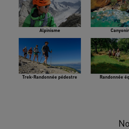
Alpinisme
Canyoni
Trek-Randonnée pédestre
Randonnée éq
No