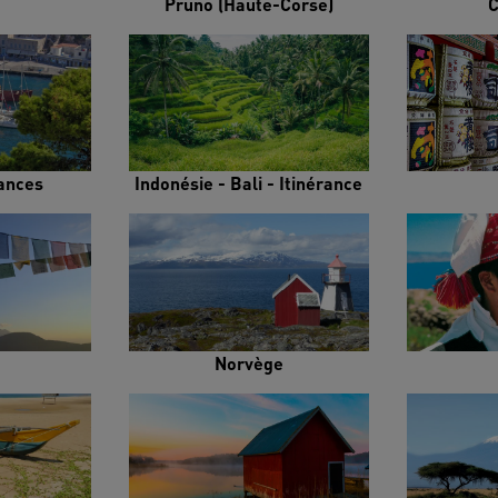
Pruno (Haute-Corse)
C
rances
Indonésie - Bali - Itinérance
Norvège