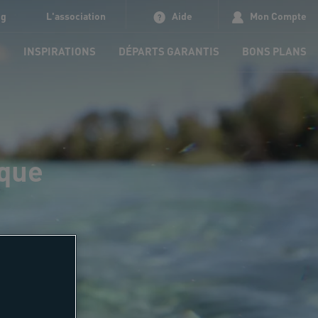
og
L'association
Aide
Mon Compte
S
INSPIRATIONS
DÉPARTS GARANTIS
BONS PLANS
rque