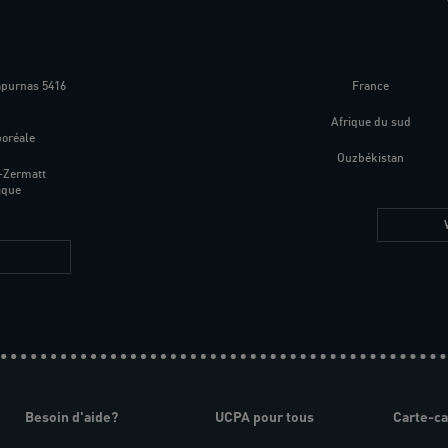
apurnas 5416
France
m
Afrique du sud
boréale
Ouzbékistan
-Zermatt
ique
Besoin d'aide?
UCPA pour tous
Carte-c