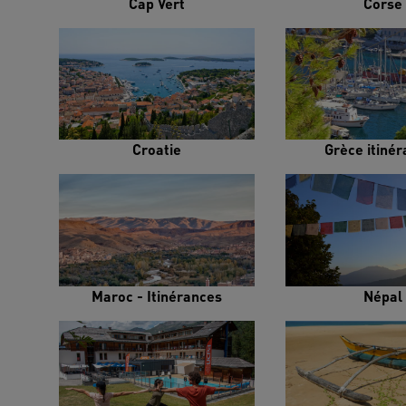
Cap Vert
Corse
Croatie
Grèce itiné
Maroc - Itinérances
Népal