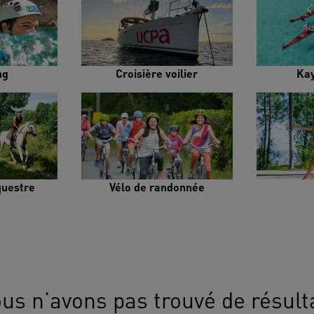
ng
Croisière voilier
Ka
uestre
Vélo de randonnée
us n’avons pas trouvé de résult