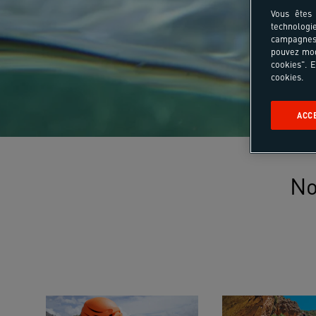
Vous êtes 
technologi
campagnes 
pouvez mod
cookies". E
cookies.
ACC
No