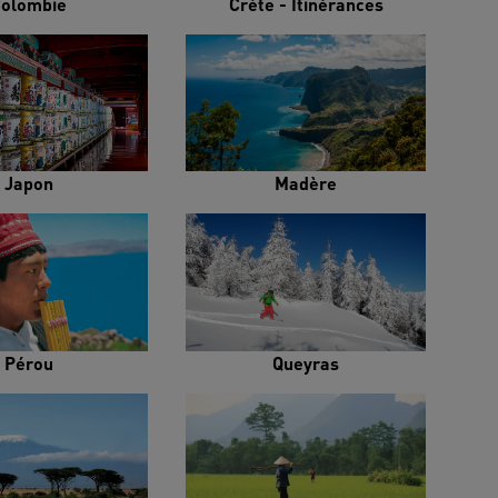
olombie
Crète - Itinérances
Japon
Madère
Pérou
Queyras