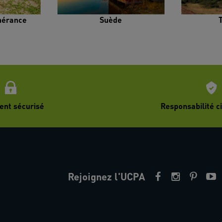
inérance
Suède
ent sécurisé
Responsabilité ci
Rejoignez l'UCPA