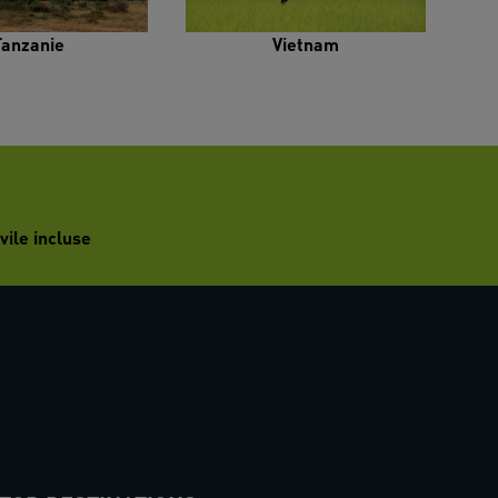
Tanzanie
Vietnam
vile incluse