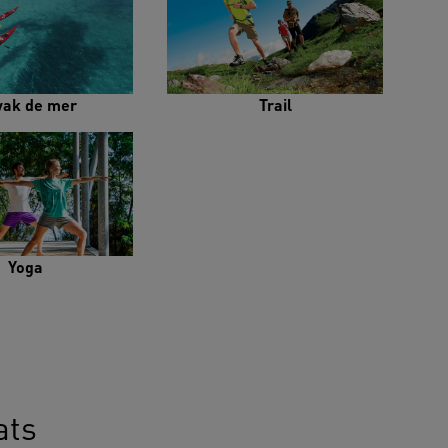
yak de mer
Trail
Yoga
ats