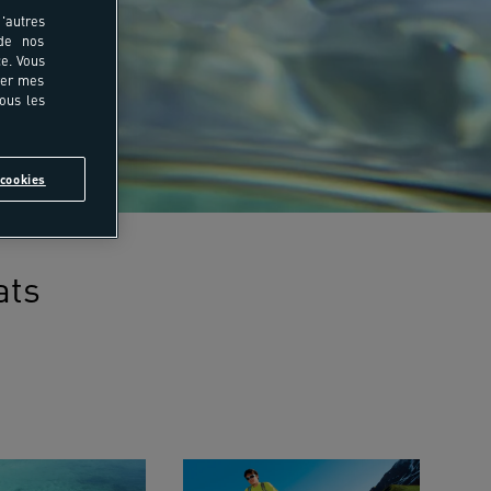
'autres
 de nos
e. Vous
rer mes
tous les
cookies
ats