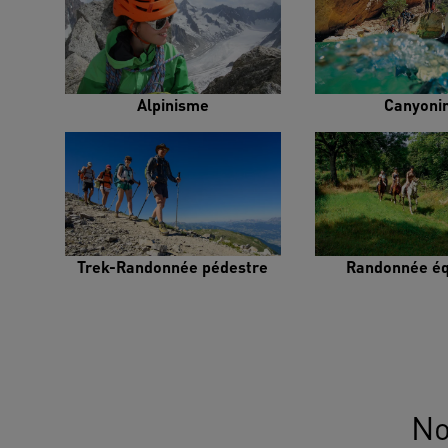
Alpinisme
Canyoni
Trek-Randonnée pédestre
Randonnée éq
No