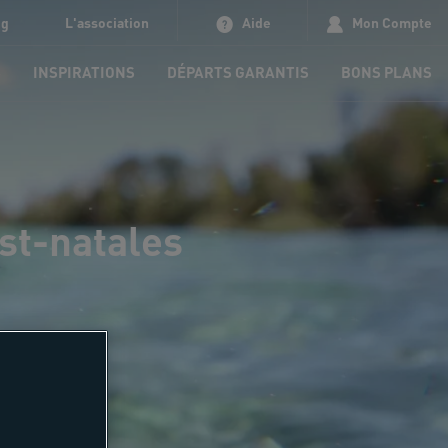
og
L'association
Aide
Mon Compte
S
INSPIRATIONS
DÉPARTS GARANTIS
BONS PLANS
st-natales