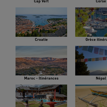
Cap Vert
Corse
Croatie
Grèce itiné
Maroc - Itinérances
Népal