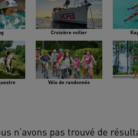
ng
Croisière voilier
Ka
uestre
Vélo de randonnée
us n’avons pas trouvé de résult