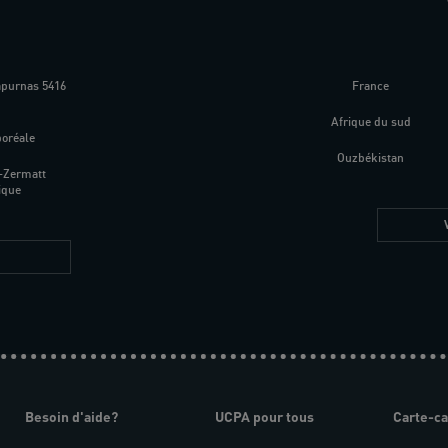
apurnas 5416
France
m
Afrique du sud
boréale
Ouzbékistan
-Zermatt
ique
Besoin d'aide?
UCPA pour tous
Carte-c