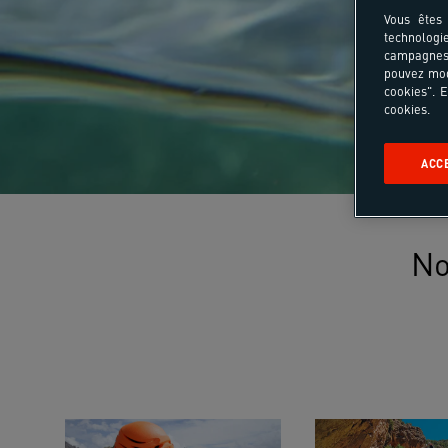
Vous êtes 
technologi
campagnes 
pouvez mod
cookies". E
cookies.
ACC
No