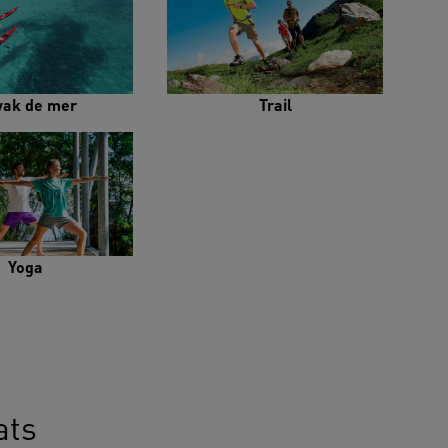
yak de mer
Trail
Yoga
ats