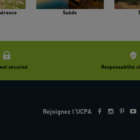
inérance
Suède
ent sécurisé
Responsabilité ci
Rejoignez l'UCPA