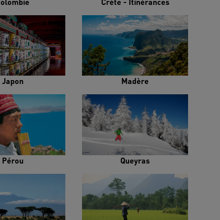
olombie
Crète - Itinérances
Japon
Madère
Pérou
Queyras