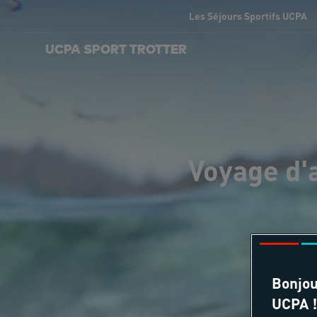
Les Séjours Sportifs UCPA
UCPA SPORT TROTTER
Voyage d'
Bonjou
UCPA !