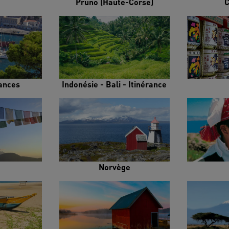
Pruno (Haute-Corse)
C
rances
Indonésie - Bali - Itinérance
Norvège