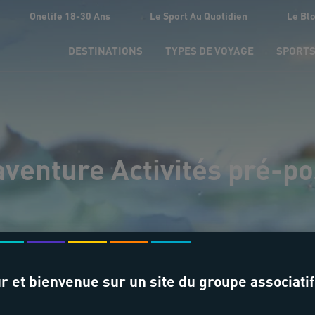
Onelife 18-30 Ans
Le Sport Au Quotidien
Le Bl
DESTINATIONS
TYPES DE VOYAGE
SPORT
aventure Activités pré-po
r et bienvenue sur un site du groupe associatif