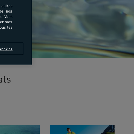
'autres
 de nos
e. Vous
rer mes
tous les
cookies
ats