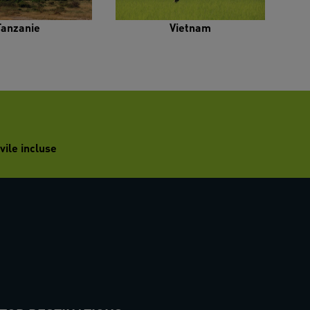
Tanzanie
Vietnam
vile incluse