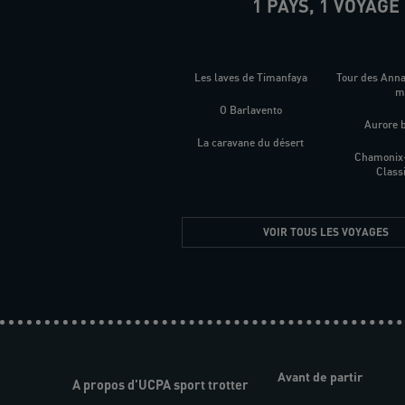
1 PAYS, 1 VOYAGE
Les laves de Timanfaya
Tour des Ann
O Barlavento
Aurore 
La caravane du désert
Chamonix
Class
VOIR TOUS LES VOYAGES
Avant de partir
A propos d'UCPA sport trotter