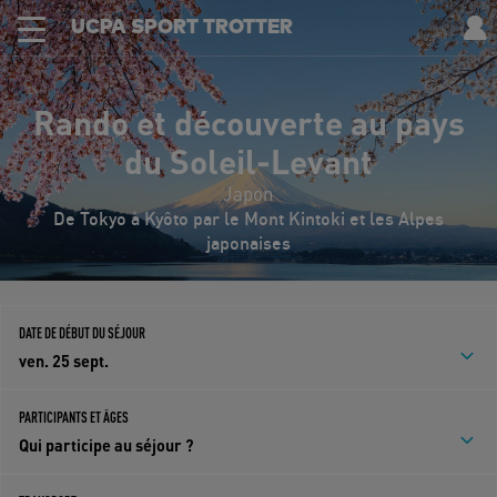
UCPA SPORT TROTTER
Rando et découverte au pays
du Soleil-Levant
Japon
De Tokyo à Kyôto par le Mont Kintoki et les Alpes
japonaises
DATE DE DÉBUT DU SÉJOUR
ven. 25 sept.
PARTICIPANTS ET ÂGES
Qui participe au séjour ?