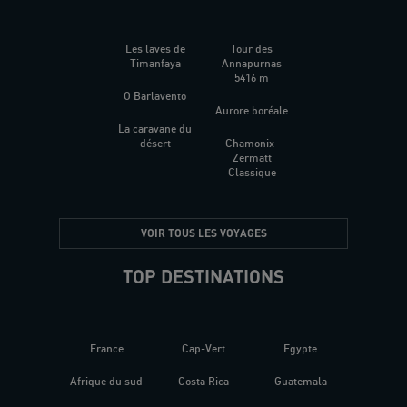
Les laves de
Tour des
Timanfaya
Annapurnas
5416 m
O Barlavento
Aurore boréale
La caravane du
désert
Chamonix-
Zermatt
Classique
VOIR TOUS LES VOYAGES
TOP DESTINATIONS
France
Cap-Vert
Egypte
Afrique du sud
Costa Rica
Guatemala