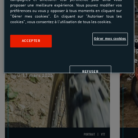
proposer une meilleure expérience. Vous pouvez modifier vos
préférences ou vous y opposer à tous moments en cliquant sur
"Gérer mes cookies". En cliquant sur "Autoriser tous les
cookies", vous consentez à l'utilisation de tous les cookies.
Gérer mes cookies
Ils/Elles font l'UCPA
Po
ACCEPTER
- Vivien, moniteur
di
de VTT
de
REFUSER
11 mars 2025
PORTRAIT
VTT