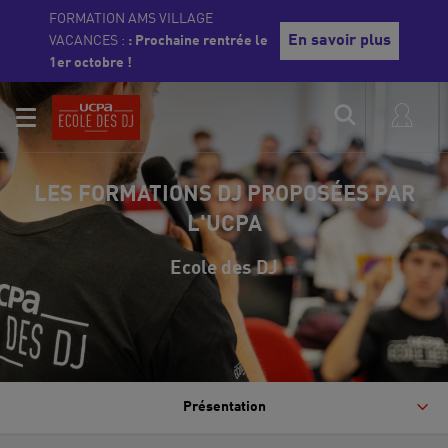
FORMATION AMS VILLAGE
En savoir plus
VACANCES :
: Prochaine rentrée le
1er octobre !
LES FORMATIONS DJ PROPOSÉES PAR
L'UCPA
Ecole des DJ
Présentation