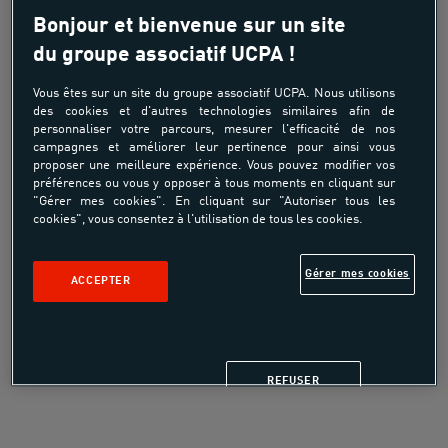
Unique en Europe, l’Ecole des DJ UCPA est le seul
centre de formation à proposer un cursus en alternance
Bonjour et bienvenue sur un site
aussi complet dans ce secteur d’activité. Cette formation
du groupe associatif UCPA !
rassemble toutes les disciplines nécessaires à la
réussite des élèves dans l’univers professionnel de
Vous êtes sur un site du groupe associatif UCPA. Nous utilisons
l'événementiel et des loisirs en leur garantissant ainsi
des cookies et d'autres technologies similaires afin de
personnaliser votre parcours, mesurer l'efficacité de nos
une forte employabilité.
campagnes et améliorer leur pertinence pour ainsi vous
proposer une meilleure expérience. Vous pouvez modifier vos
Incarnant pleinement les valeurs UCPA, la formation
préférences ou vous y opposer à tous moments en cliquant sur
diplômante “Animateur Musical et Scénique” de l’Ecole
"Gérer mes cookies". En cliquant sur "Autoriser tous les
des DJ de niveau V, inscrite au répertoire national des
cookies", vous consentez à l'utilisation de tous les cookies.
certifications professionnelles (RNCP), est accessible au
plus grand nombre, et prise en charge, grâce à
Gérer mes cookies
ACCEPTER
l’alternance.
LA MISSION DE L'ÉCOLE DES DJ
REFUSER