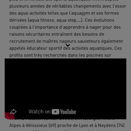
plusieurs années de véritables changements avec l’essor
des aqua-activités telles que l’aquagym et ses formes
dérivées (aqua fitness, aqua step,...). Ces évolutions
couplées à l’importance d’apprendre à nager pour des
raisons sécuritaires entraînent des besoins de
recrutement de maîtres nageurs sauveteurs également
appelés éducateur sportif des activités aquatiques. Ces
profils sont très recherchés dans les piscines sur
l’ensemble du territoire français. Aujourd'hui, s’orienter
vers le métier de maître nageur sauveteur, c’est accéder
à un marché qui recrute. C’est la raison pour laquelle,
100% des personnes que nous formons et qui obtiennent
leur diplôme trouvent rapidement un emploi à la fin de
leur formation.
UCPA Formation propose le BPJEPS Activités Aquatiques
et de la Natation (BPJEPS AAN) en Auvergne Rhône
Alpes à Vénissieux (69) proche de Lyon et à Neydens (74)