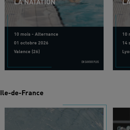
LA NATATION
LA
10 mois - Alternance
10 
01 octobre 2026
14 
Valence (26)
Lyo
EN SAVOIR PLUS
Ile-de-France