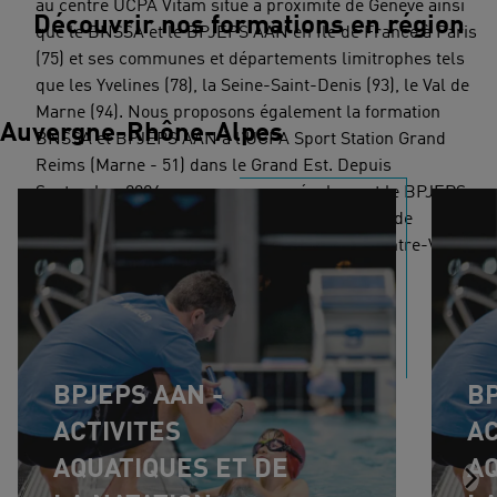
au centre UCPA Vitam situé à proximité de Genève ainsi
Découvrir nos formations en région
que le BNSSA et le BPJEPS AAN en Ile de France à Paris
(75) et ses communes et départements limitrophes tels
que les Yvelines (78), la Seine-Saint-Denis (93), le Val de
Marne (94). Nous proposons également la formation
Auvergne-Rhône-Alpes
BNSSA et BPJEPS AAN à l'UCPA Sport Station Grand
Reims (Marne - 51) dans le Grand Est. Depuis
Septembre 2024, nous proposons également le BPJEPS
AAN en Nouvelle-Aquitaine à Mérignac à côté de
Bordeaux (Gironde 33) et à Blois en région Centre-Val de
Loire
BPJEPS AAN -
BP
ACTIVITES
AC
AQUATIQUES ET DE
AQ