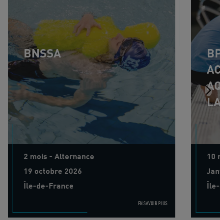
BNSSA
BP
AC
AQ
LA
2 mois - Alternance
10 
19 octobre 2026
Jan
Île-de-France
Île
EN SAVOIR PLUS