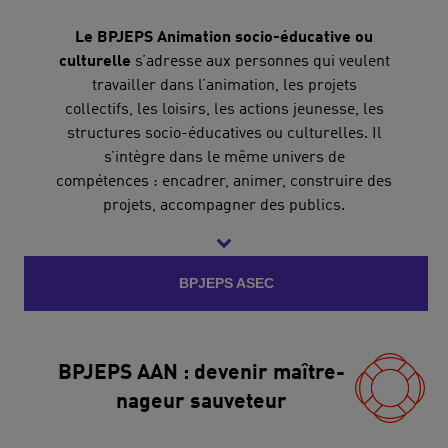
Bobigny.
Le BPJEPS Animation socio-éducative ou
culturelle
s’adresse aux personnes qui veulent
travailler dans l’animation, les projets
collectifs, les loisirs, les actions jeunesse, les
structures socio-éducatives ou culturelles. Il
s’intègre dans le même univers de
compétences : encadrer, animer, construire des
projets, accompagner des publics.
UCPA Formation propose le BPJEPS ASEC à
Vaulx-en-Velin, au pôle de loisirs UCPA du
BPJEPS ASEC
Carré de Soie.
BPJEPS AAN : devenir maître-
nageur sauveteur