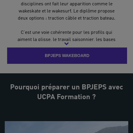
disciplines ont fait leur apparition comme le
wakeskate et le wakesurf. Le diplôme propose
deux options : traction câble et traction bateau.
C’est une voie cohérente pour les profils qui
aiment la glisse, le travail saisonnier, les bases
nautiques et l’accompagnement de publics
débutants comme confirmés. UCPA Formation
BPJEPS WAKEBOARD
propose ce BPJEPS à Bombannes, près de
Bordeaux, ainsi qu’une
bi-qualification wake
et ski alpin
pour celles et ceux qui souhaitent
alterner les saisons hiver et été.
Pourquoi préparer un BPJEPS avec
UCPA Formation ?