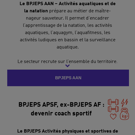
Le BPJEPS AAN – Activités aquatiques et de
la natation
prépare au métier de maître-
nageur sauveteur. Il permet d’encadrer
l’apprentissage de la natation, les activités
aquatiques, l’aquagym, l’aquafitness, les
activités ludiques en bassin et la surveillance
aquatique.
Le secteur recrute sur l’ensemble du territoire,
porté par les besoins d’apprentissage de la
natation, de prévention des noyades et de
BPJEPS AAN
développement des aqua-activités. Les
personnes formées et diplômées trouvent
rapidement un emploi à la fin de leur formation.
BPJEPS APSF, ex-BPJEPS AF :
Nous proposons des
parcours de formation
en
devenir coach sportif
Auvergne-Rhône-Alpes, Île-de-France, Grand
Est, Nouvelle-Aquitaine et Centre-Val de Loire.
Le BPJEPS Activités physiques et sportives de