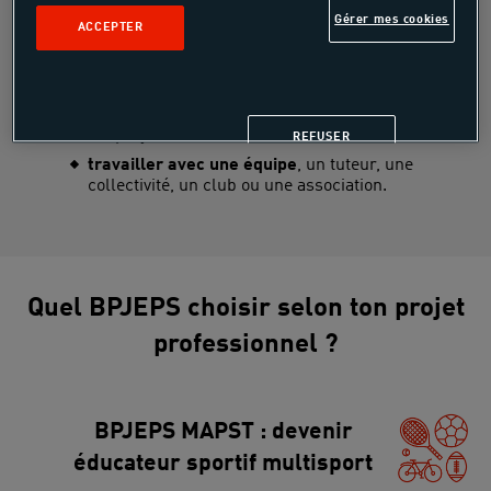
garantir la sécurité du public
et du
Gérer mes cookies
ACCEPTER
matériel ;
concevoir un projet d’animation
ou
d’activité dans une structure ;
communiquer sur ses actions
et valoriser
les projets menés ;
REFUSER
travailler avec une équipe
, un tuteur, une
collectivité, un club ou une association.
Quel BPJEPS choisir selon ton projet
professionnel ?
BPJEPS MAPST : devenir
éducateur sportif multisport