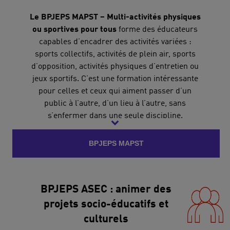
Le BPJEPS MAPST – Multi-activités physiques
ou sportives pour tous
forme des éducateurs
capables d’encadrer des activités variées :
sports collectifs, activités de plein air, sports
d’opposition, activités physiques d’entretien ou
jeux sportifs. C’est une formation intéressante
pour celles et ceux qui aiment passer d’un
public à l’autre, d’un lieu à l’autre, sans
s’enfermer dans une seule discipline.
L’éducateur multisport peut travailler en
BPJEPS MAPST
collectivité, MJC, association sportive, centre
social, centre de loisirs ou opérateur
touristique.
BPJEPS ASEC : animer des
UCPA Formation propose cette formation
projets socio-éducatifs et
notamment à Vaulx-en-Velin, Croissy-
culturels
Beaubourg, Montigny-le-Bretonneux et