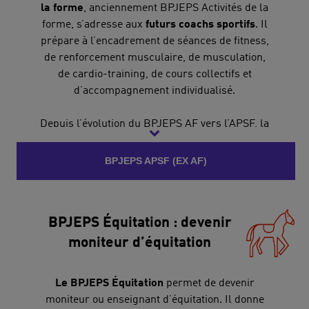
la forme
, anciennement BPJEPS Activités de la
forme, s’adresse aux
futurs coachs sportifs
. Il
prépare à l’encadrement de séances de fitness,
de renforcement musculaire, de musculation,
de cardio-training, de cours collectifs et
d’accompagnement individualisé.
Depuis l’évolution du BPJEPS AF vers l’APSF, la
formation fonctionne en blocs de compétences,
avec un tronc commun et des TEP actualisés.
BPJEPS APSF (EX AF)
UCPA Formation propose des parcours à Paris,
Meudon et Bordeaux.
BPJEPS Équitation : devenir
moniteur d’équitation
Le BPJEPS Équitation
permet de devenir
moniteur ou enseignant d’équitation. Il donne