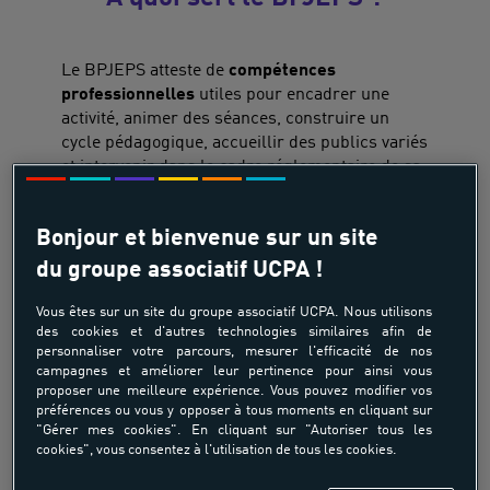
Le BPJEPS atteste de
compétences
professionnelles
utiles pour encadrer une
activité, animer des séances, construire un
cycle pédagogique, accueillir des publics variés
et intervenir dans le cadre réglementaire de sa
mention. Dans le secteur sportif, il permet
d’encadrer contre rémunération les activités
Bonjour et bienvenue sur un site
physiques et sportives correspondant à la
spécialité choisie. Il peut aussi ouvrir l’accès à
du groupe associatif UCPA !
certains concours de la fonction publique
territoriale
, notamment éducateur territorial
Vous êtes sur un site du groupe associatif UCPA. Nous utilisons
des cookies et d'autres technologies similaires afin de
des activités physiques et sportives.
personnaliser votre parcours, mesurer l'efficacité de nos
campagnes et améliorer leur pertinence pour ainsi vous
Concrètement, un titulaire du BPJEPS apprend
proposer une meilleure expérience. Vous pouvez modifier vos
à :
préférences ou vous y opposer à tous moments en cliquant sur
"Gérer mes cookies". En cliquant sur "Autoriser tous les
cookies", vous consentez à l'utilisation de tous les cookies.
préparer et conduire une séance
adaptée
au niveau des pratiquants ;