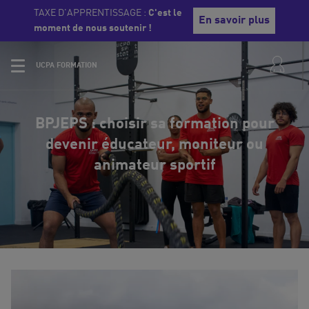
TAXE D'APPRENTISSAGE :
C'est le
En savoir plus
moment de nous soutenir !
UCPA FORMATION
BPJEPS : choisir sa formation pour
devenir éducateur, moniteur ou
animateur sportif