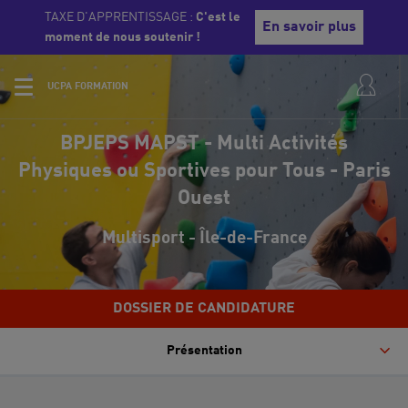
TAXE D'APPRENTISSAGE :
C'est le
En savoir plus
moment de nous soutenir !
UCPA FORMATION
BPJEPS MAPST - Multi Activités
Physiques ou Sportives pour Tous - Paris
Ouest
Multisport - Île-de-France
DOSSIER DE CANDIDATURE
Présentation