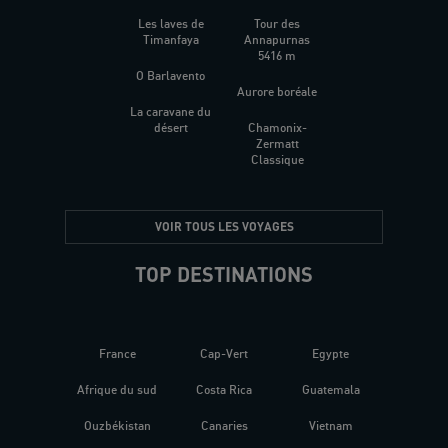
Les laves de
Tour des
Timanfaya
Annapurnas
5416 m
O Barlavento
Aurore boréale
La caravane du
désert
Chamonix-
Zermatt
Classique
VOIR TOUS LES VOYAGES
TOP DESTINATIONS
France
Cap-Vert
Egypte
Afrique du sud
Costa Rica
Guatemala
Ouzbékistan
Canaries
Vietnam