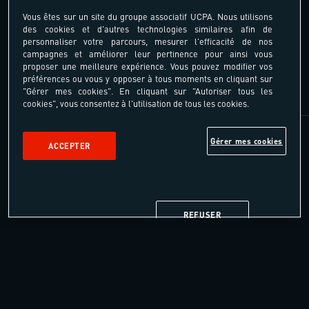
des sentiers
Vous êtes sur un site du groupe associatif UCPA. Nous utilisons
des cookies et d'autres technologies similaires afin de
Accompagnateur des Hautes Alpes
personnaliser votre parcours, mesurer l'efficacité de nos
campagnes et améliorer leur pertinence pour ainsi vous
Entre lacs et sommets élancés les sentiers
proposer une meilleure expérience. Vous pouvez modifier vos
oubliés nous entraînent
préférences ou vous y opposer à tous moments en cliquant sur
"Gérer mes cookies". En cliquant sur "Autoriser tous les
cookies", vous consentez à l'utilisation de tous les cookies.
Gérer mes cookies
ACCEPTER
REFUSER