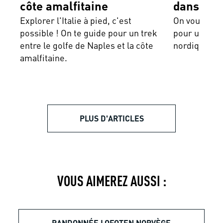
côte amalfitaine
dans les
Explorer l'Italie à pied, c'est
On vous aide
possible ! On te guide pour un trek
pour une ra
entre le golfe de Naples et la côte
nordiques. S
amalfitaine.
PLUS D'ARTICLES
VOUS AIMEREZ AUSSI :
RANDONNÉE LOFOTEN NORVÈGE