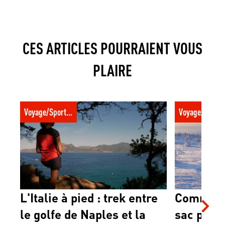
CES ARTICLES POURRAIENT VOUS
PLAIRE
L'Italie à pied : trek entre le golfe de
Comment prép
Voyage/Sport trotter
Voyage/Sport t
Naples et la côte amalfitaine
randonnée dan
L'Italie à pied : trek entre
Comment
le golfe de Naples et la
sac pour